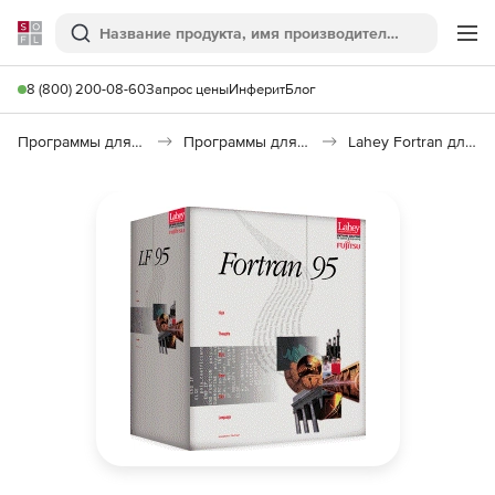
Softline
Поиск
Ме
8 (800) 200-08-60
Запрос цены
Инферит
Блог
Программы для программирования
Программы для разработки ПО
Lahey Fortran для Windows