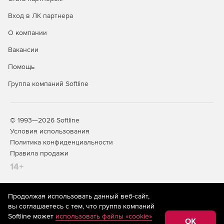
Вход в ЛК партнера
О компании
Вакансии
Помощь
Группа компаний Softline
© 1993—2026 Softline
Условия использования
Политика конфиденциальности
Правила продажи
14+
Продолжая использовать данный веб-сайт,
На информационном ресурсе store.softline.ru применяются
вы соглашаетесь с тем, что группа компаний
рекомендательные технологии
(информационные технологии
Softline может
использовать файлы «cookie»
предоставления информации на основе сбора,
OK