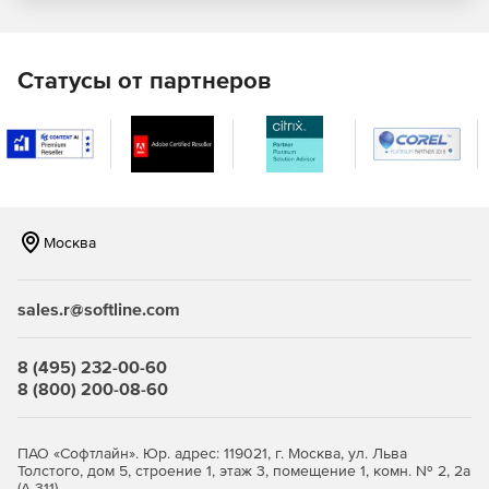
инструменты, ранее включавшиеся в LF95 PRO.
Поддерживаемые платформы: Windows 2000/XP.
Lahey Fortran Express
– полностью оптимизированный
Статусы от партнеров
компилятор и наладчик командной строки Fortran 77, 90 и
95 для Windows 2000/XP.
Москва
sales.r@softline.com
8 (495) 232-00-60
8 (800) 200-08-60
ПАО «Софтлайн». Юр. адрес: 119021, г. Москва, ул. Льва
Толстого, дом 5, строение 1, этаж 3, помещение 1, комн. № 2, 2а
(А-311)