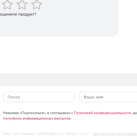
 оценили продукт?
резентаций.
агружены в / из файлов данных, что позволяет
ировать в течение нескольких сеансов.
а сюжета: контроль размера маркера на линейных,
ых графиках; равномерно распределенные контуры на
сетки на 3D поверхности и объемные графики; выбор
 т. д.
ый выбор размера шрифта с использованием единого
точное управление взаимоисключающими вариантами
Нажимая «Подписаться», я соглашаюсь с
Политикой конфиденциальности
, д
получение информационных рассылок
.
Этот сайт защищен SmartCaptcha от Yandex Cloud -
Уведомление об условия
, точечных, полилинии и двухмерных контурных