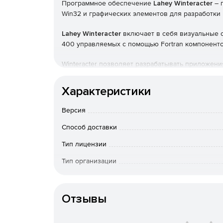
Программное обеспечение
Lahey Winteracter
– 
Win32 и графических элементов для разработки н
Lahey Winteracter
включает в себя визуальные с
400 управляемых с помощью Fortran компоненто
Winteracter позволяет разрабатывать приложени
Fortran и платформу Win32, без необходимости 
программирования на разных языках или исполь
Характеристики
Характеристики:
Версия
Возможность создавать программы и прилож
Способ доставки
Windows 3.1, используя Win32;
Тип лицензии
Winteracter - решение, полностью разработан
Тип организации
программирования на разных языках;
Срок доста
оплаты; по Росс
Winteracter упрощает создание меню и диал
Отзывы
вопросам приоб
средства, что позволяет избавиться от рабо
Особенности доставки
Winteracter использует понятные имена, к