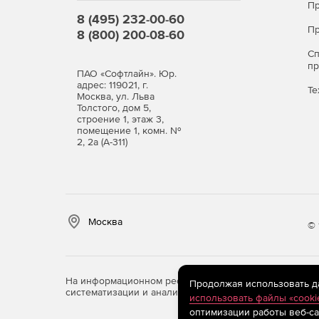
Пр
8 (495) 232-00-60
Пр
8 (800) 200-08-60
С
п
ПАО «Софтлайн». Юр.
адрес: 119021, г.
Те
Москва, ул. Льва
Толстого, дом 5,
строение 1, этаж 3,
помещение 1, комн. №
2, 2а (А-311)
Москва
© 
На информационном ресурсе store.softline.ru примен
Продолжая использовать дан
систематизации и анализа сведений, относящихся к 
использовать файлы «cooki
оптимизации работы веб-са