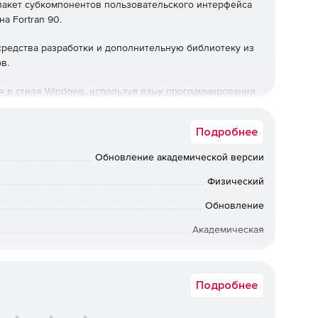
пакет субкомпонентов пользовательского интерфейса
а Fortran 90.
редства разработки и дополнительную библиотеку из
в.
я в стиле Windows, используя язык программирования
получения доступа к программному интерфейсу,
зования DLL.
Подробнее
Обновление академической версии
ения в стиле Windows для платформ Windows 95/NT и
Физический
Обновление
ное для Fortran. Это позволяет избежать сложного
Академическая
вки по Москве: от 5 рабочих дней после подтверждения
ии: от 10 рабочих дней после подтверждения оплаты. По
оговых окон, используя встроенные визуальные
ретения предыдущих коробочных версий обращайтесь к
ты c «сырыми» вызоввами API;
Подробнее
менеджерам Softline.
оторые повышают читаемость и упрощают последующую