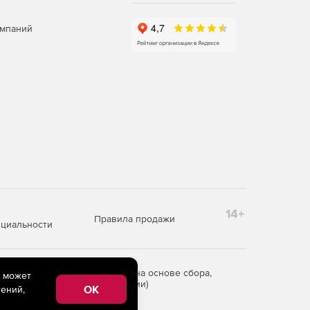
омпаний
14+
Правила продажи
циальности
редоставления информации на основе сбора,
e может
рритории Российской Федерации)
OK
ений,