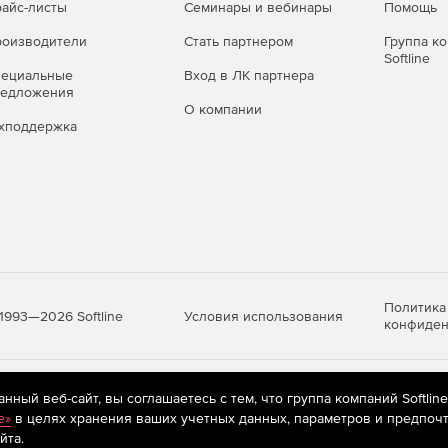
айс-листы
Семинары и вебинары
Помощь
оизводители
Стать партнером
Группа к
Softline
пециальные
Вход в ЛК партнера
редложения
О компании
хподдержка
Политика
Условия использования
1993—2026 Softline
конфиден
яются
рекомендательные технологии
(информационные технологии п
ный веб-сайт, вы соглашаетесь с тем, что группа компаний Softlin
предпочтениям пользователей сети «Интернет», находящихся на те
e»
в целях хранения ваших учетных данных, параметров и предпочт
йта.