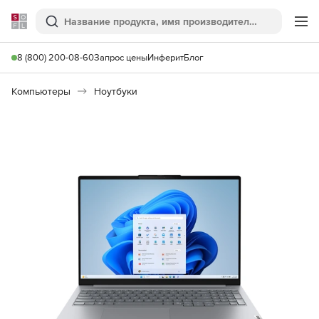
Softline
Поиск
Ме
8 (800) 200-08-60
Запрос цены
Инферит
Блог
Компьютеры
Ноутбуки