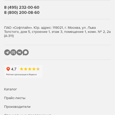
Кроме того, высочайшую эффективность обеспечивает
специальная клавиша Copilot, по нажатию которой
8 (495) 232-00-60
запускается помощник на основе искусственного
8 (800) 200-08-60
интеллекта. Разработанный с защитой от случайного
пролития жидкости, ноутбук 16 (16, 8th Gen, Intel)
отличается еще более длительным сроком службы.
ПАО «Софтлайн». Юр. адрес: 119021, г. Москва, ул. Льва
Кроме того, устройство имеет сертификат ENERGY STAR®
Толстого, дом 5, строение 1, этаж 3, помещение 1, комн. № 2, 2а
(А-311)
9.0, позволяя снизить эксплуатационные расходы при
сохранении должного уровня энергоэффективности.
Работа без ограничений — реализуйте проекты и
достигайте большего в любом месте
Оцените потенциал наращивания функциональности
этого 16-дюймового ноутбука (16, 8th Gen, Intel) благодаря
широкому выбору систем хранения и высокоскоростных
модулей оперативной памяти — для любых условий
работы. Наличие разнообразных портов и разъемов
Каталог
гарантирует надежную передачу данных и возможность
Прайс-листы
совместного использования экрана. Кроме того,
благодаря стабильному подключению обеспечивается
Производители
бесперебойная коммуникация, а функция
шумоподавления отлично устраняет фоновые шумы.