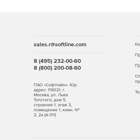
sales.r@softline.com
Ка
Пр
8 (495) 232-00-60
Пр
8 (800) 200-08-60
С
п
ПАО «Софтлайн». Юр.
адрес: 119021, г.
Те
Москва, ул. Льва
Толстого, дом 5,
строение 1, этаж 3,
помещение 1, комн. №
2, 2а (А-311)