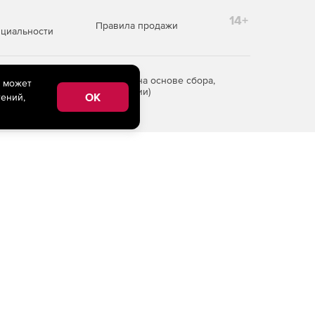
14+
Правила продажи
циальности
редоставления информации на основе сбора,
e может
рритории Российской Федерации)
OK
ений,