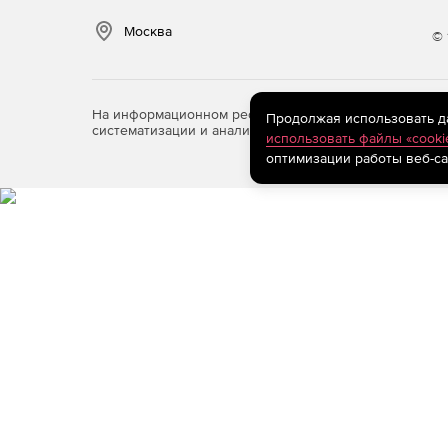
Москва
© 
На информационном ресурсе store.softline.ru примен
Продолжая использовать дан
систематизации и анализа сведений, относящихся к 
использовать файлы «cooki
оптимизации работы веб-са