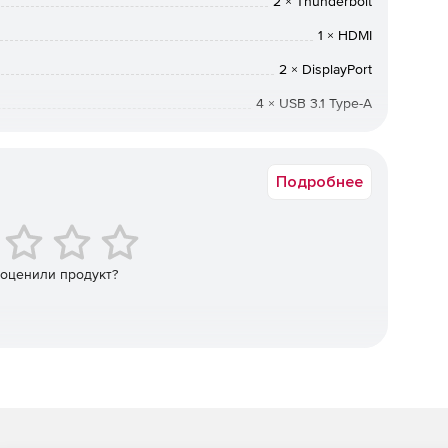
2 × Thunderbolt
1 × HDMI
2 × DisplayPort
4 × USB 3.1 Type-A
3,5 мм
1 × Type-C
Подробнее
 оценили продукт?
тельно повысить свою продуктивность. Подключайте
плеев 4K с частотой 60 Гц, наслаждайтесь скоростью
возным режимом vPro и получайте улучшенную зарядку