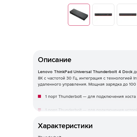
Описание
Lenovo ThinkPad Universal Thunderbolt 4 Dock
до
8K с частотой 30 Гц, интеграция с технологией I
удаленного управления. Мощная зарядка до 100 
1 порт Thunderbolt — для подключения хоста
1 порт Thunderbolt — для подключения устро
1 * HDMI 2.1
Характеристики
2 * DisplayPort 1.4