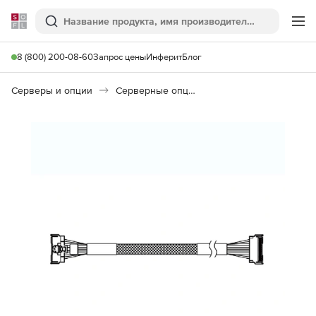
Softline
Поиск
Ме
8 (800) 200-08-60
Запрос цены
Инферит
Блог
Серверы и опции
Серверные опции