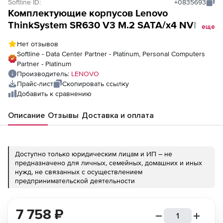
Softline ID:
+0835693
Комплектующие корпусов Lenovo
ThinkSystem SR630 V3 M.2 SATA/x4 NVMe
еще
SFF RAID Cable Kit (Cable kit for use with
Нет отзывов
ThinkSystem M.2 SATA/x4 NVMe 2-Bay
Softline - Data Center Partner - Platinum, Personal Computers
Adapter with the use of a separate PCIe RAID
Partner - Platinum
adapter)
Производитель:
LENOVO
Прайс-лист
Скопировать ссылку
Добавить к сравнению
Описание
Отзывы
Доставка и оплата
Доступно только юридическим лицам и ИП – не
предназначено для личных, семейных, домашних и иных
нужд, не связанных с осуществлением
предпринимательской деятельности
7 758
₽