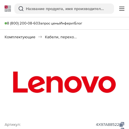
Softline
Поиск
Ме
8 (800) 200-08-60
Запрос цены
Инферит
Блог
Комплектующие
Кабели, переходники, разъемы
Артикул:
4X97A88522