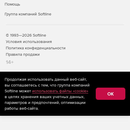
Помощь
Группа компаний Softline
© 1993—2026 Softline
Условия использования
Политика конфиденциальности
Правила продажи
14+
Продолжая использовать данный веб-сайт,
На информационном ресурсе store.softline.ru применяются
вы соглашаетесь с тем, что группа компаний
рекомендательные технологии
(информационные технологии
Softline может
использовать файлы «cookie»
предоставления информации на основе сбора,
OK
в целях хранения ваших учетных данных,
систематизации и анализа сведений, относящихся к
предпочтениям пользователей сети «Интернет»,
параметров и предпочтений, оптимизации
находящихся на территории Российской Федерации)
работы веб-сайта.