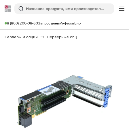
Softline
Поиск
Ме
8 (800) 200-08-60
Запрос цены
Инферит
Блог
Серверы и опции
Серверные опции