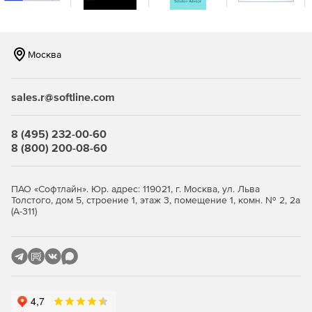
Lenovo 4XH7A87512 разблокирует дополнительные слоты
без апгрейда процессора, оптимизируя серверы для
малого и среднего бизнеса с высокими требованиями к
скорости периферии. Эта райзер-карта обеспечит
Москва
гибкость и мощность в ваших стоечных системах.
sales.r@softline.com
8 (495) 232-00-60
8 (800) 200-08-60
ПАО «Софтлайн». Юр. адрес: 119021, г. Москва, ул. Льва
Толстого, дом 5, строение 1, этаж 3, помещение 1, комн. № 2, 2а
(А-311)