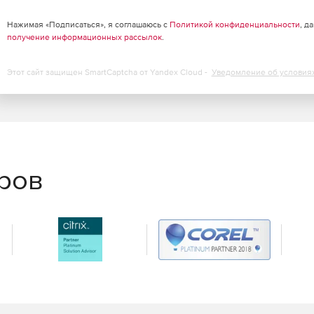
Нажимая «Подписаться», я соглашаюсь с
Политикой конфиденциальности
, д
получение информационных рассылок
.
Этот сайт защищен SmartCaptcha от Yandex Cloud -
Уведомление об условия
еров