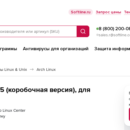
Softline.ru
Запрос цены
Те
8 (800) 200-0
Поиск
sales.r@softline.
ограммы
Антивирусы для организаций
Защита информ
 Linux & Unix
Arch Linux
05 (коробочная версия), для
р Linux Center
лку