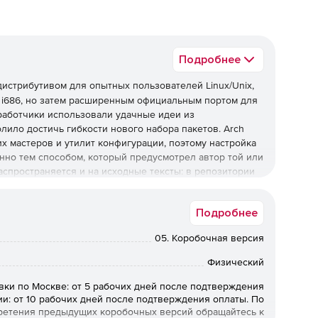
Подробнее
истрибутивом для опытных пользователей Linux/Unix,
 i686, но затем расширенным официальным портом для
зработчики использовали удачные идеи из
олило достичь гибкости нового набора пакетов. Arch
их мастеров и утилит конфигурации, поэтому настройка
нно тем способом, который предусмотрел автор той или
аспространяется и на исходные тексты: в репозитории
о с минимальными исправлениями, необходимыми для
ий. Arch Linux использует необычную структуру
Подробнее
инсталляторе и только тех пакетах, которые включены
пользует двоичные пакеты, для управления которыми
05. Коробочная версия
менее, пользователи могут собирать программу (или
уя систему портов ABS. При этом написание
Физический
шаблона, внесением в него поправок для нужной
вки по Москве: от 5 рабочих дней после подтверждения
ии: от 10 рабочих дней после подтверждения оплаты. По
ретения предыдущих коробочных версий обращайтесь к