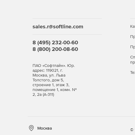
sales.r@softline.com
Ка
Пр
8 (495) 232-00-60
Пр
8 (800) 200-08-60
С
п
ПАО «Софтлайн». Юр.
адрес: 119021, г.
Те
Москва, ул. Льва
Толстого, дом 5,
строение 1, этаж 3,
помещение 1, комн. №
2, 2а (А-311)
Москва
© 