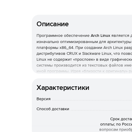
Описание
Программное обеспечение
Arch Linux
является д
изначально оптимизированным для архитектуры
платформы x86_64. При создании Arch Linux ра
дистрибутивов CRUX и Slackware Linux, что позв
Linux не содержит «прослоек» в виде графическ
системы производится из текстовых файлов име
иной программы. Идея «близости к оригиналу» р
Arch Linux содержат немодифицированные (либ
нормальной работы), последние версии приложен
Характеристики
релизов: номер версии обозначает изменения в 
в установочный диск.Дистрибутив Arch Linux ис
Версия
предназначен менеджер пакетов Pacman. Тем не 
весь дистрибутив) из исходных текстов, использ
Способ доставки
собственного порта выполняется копированием 
программы и вводом команды makepkg.
Срок доста
оплаты; по Росс
вопросам приоб