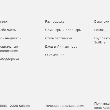
талог
Распродажа
Вакансии
айс-листы
Семинары и вебинары
Помощь
оизводители
Стать партнером
Группа к
Softline
пециальные
Вход в ЛК партнера
редложения
О компании
хподдержка
Политика
Условия использования
1993—2026 Softline
конфиден