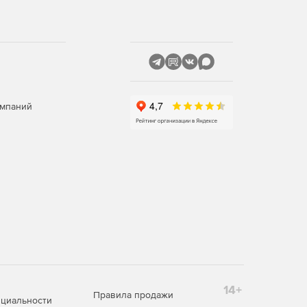
омпаний
14+
Правила продажи
циальности