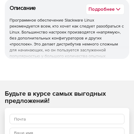
Описание
Подробнее
Программное обеспечение Slackware Linux
рекомендуется всем, кто хочет как следует разобраться с
Linux. Большинство настроек производятся «напрямую»,
без дополнительных конфигураторов и других
«прослоек». Это делает дистрибутив немного сложным
для начинающих, но он пользуется заслуженной
популярностью у большого количества опытных
пользователей Linux. Решение Slackware Linux 10.0 -
первый выпуск дистрибутива в 2004 году. Система
продолжает десятилетние традиции простоты,
стабильности, безопасности и включает в себя два ядра
(2.4/2.6 по желанию пользователя), последние версии
оконных рабочих сред KDE и GNOME, средства
Будьте в курсе самых выгодных
разработки, офисные приложения и т.п. Использование
предложений!
нового сервера печати позволило расширить список
поддерживаемых струйных принтеров HP до 200
наименований (против 60 в Slackware 9.1), а поддержка
hotplug обеспечивает "горячее" подключение внешних
устройств. Арсенал средств для ноутбуков пополнился
модулями для работы с PCMCIA, CardBus и APM.