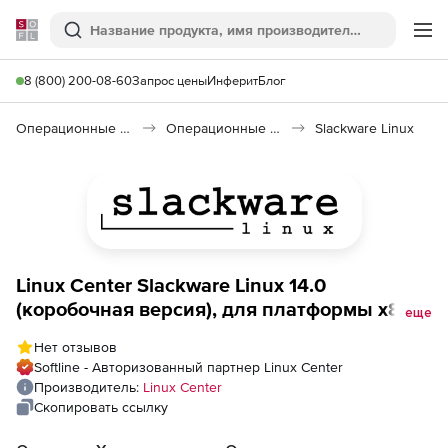
Softline
Поиск
Ме
8 (800) 200-08-60
Запрос цены
Инферит
Блог
Операционные системы
Операционные системы Linux & Unix
Slackware Linux
Linux Center Slackware Linux 14.0
(коробочная версия), для платформы x86-
еще
64
Нет отзывов
Softline - Авторизованный партнер Linux Center
Производитель:
Linux Center
Скопировать ссылку