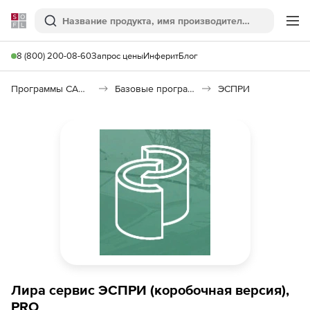
Softline
Поиск
Ме
8 (800) 200-08-60
Запрос цены
Инферит
Блог
Программы САПР и ГИС
Базовые программы
ЭСПРИ
Лира сервис ЭСПРИ (коробочная версия),
PRO