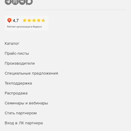
сталебетонных колонн прямоугольного сечения. Расчет
выполняется по деформационной модели железобетона
с использованием двухлинейной, трехлинейной и
нелинейной диаграмм. Реализованы положения СП
63.13330.2012, СП 16.13330.2011, ДБН В.2.6-160:2010, ДБН
В.2.6-98:2009, ДБН В.2.6-135(163):2010.
Раздел «Основания и фундаменты»
Каталог
В программу «Несущая способность свай по результатам
Прайс-листы
полевых испытаний» добавлены:
Производители
Расчет буровых свай в точке статического
зондирования.
Специальные предложения
Расчет забивных свай в месте испытания грунтов
Техподдержка
эталонной сваей.
Распродажа
Расчет забивных свай в месте испытания сваи-зонда.
Семинары и вебинары
Расчет по результатам динамических испытаний.
Стать партнером
Вход в ЛК партнера
Программа «Продавливание по прямоугольному