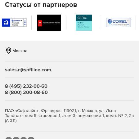
Программа «Прогибы».
Статусы от партнеров
Программа «Эллипсоид».
Программа «Шпунт».
Программа «Диафрагма».
Москва
Раздел «Продавливание» (5 программы).
Программа «Тостер».
sales.r@softline.com
Программа «Преднапряжение».
8 (495) 232-00-60
Реализован вариант англоязычной версии ПК ЭСПРИ –
8 (800) 200-08-60
экраны и отчеты для 70 программ из 79, справки – для 44
программ. Переключение языка производится через
системное меню.
ПАО «Софтлайн». Юр. адрес: 119021, г. Москва, ул. Льва
Толстого, дом 5, строение 1, этаж 3, помещение 1, комн. № 2, 2а
(А-311)
Раздел «Железобетонные конструкции»
Добавлена новая программа «Сталебетон», которая
осуществляет проверку на прочность сечений