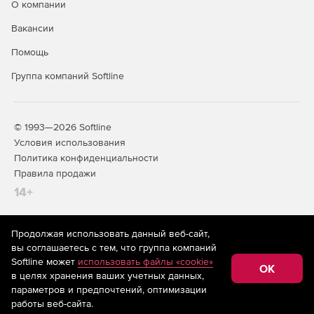
контуру»
О компании
Внесены уточнения по учету действия моментов,
Вакансии
дополнения и пояснения в справку.
Помощь
Группа компаний Softline
© 1993—2026 Softline
Условия использования
Политика конфиденциальности
Правила продажи
14+
Продолжая использовать данный веб-сайт,
На информационном ресурсе store.softline.ru применяются
вы соглашаетесь с тем, что группа компаний
рекомендательные технологии
(информационные технологии
Softline может
использовать файлы «cookie»
предоставления информации на основе сбора,
OK
в целях хранения ваших учетных данных,
систематизации и анализа сведений, относящихся к
предпочтениям пользователей сети «Интернет»,
параметров и предпочтений, оптимизации
находящихся на территории Российской Федерации)
работы веб-сайта.