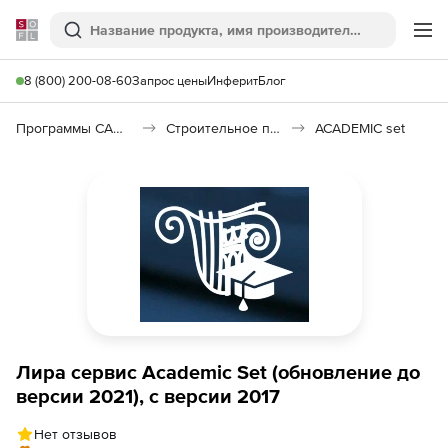
Softline
Поиск
Ме
8 (800) 200-08-60
Запрос цены
Инферит
Блог
Программы САПР и ГИС
Строительное программное обеспечение
ACADEMIC set
Лира сервис Academic Set (обновление до
версии 2021), с версии 2017
Нет отзывов