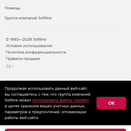
Помощь
Группа компаний Softline
© 1993—2026 Softline
Условия использования
Политика конфиденциальности
Правила продажи
14+
На информационном ресурсе store.softline.ru применяются
Продолжая использовать данный веб-сайт,
рекомендательные технологии
(информационные технологии
вы соглашаетесь с тем, что группа компаний
предоставления информации на основе сбора,
Softline может
использовать файлы «cookie»
систематизации и анализа сведений, относящихся к
OK
в целях хранения ваших учетных данных,
предпочтениям пользователей сети «Интернет»,
находящихся на территории Российской Федерации)
параметров и предпочтений, оптимизации
работы веб-сайта.