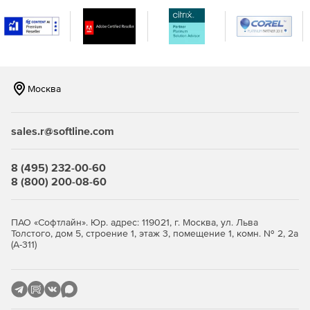
Конструктивные блоки, в которые можно объединять
элементы по любым признакам, обеспечивают
мгновенное фрагментирование, выделение нужных
элементов и навигацию по схеме.
Выделение всех элементов, лежащих в плоскости
Москва
кликом по осям или высотным отметкам.
Система документирования, построенная на
sales.r@softline.com
шаблонах, позволяет создать книгу отчета по проекту
буквально в несколько кликов.
8 (495) 232-00-60
8 (800) 200-08-60
Быстрое и легкое графическое ядро позволяет
комфортно работать даже с очень большими
расчетными схемами.
ПАО «Софтлайн». Юр. адрес: 119021, г. Москва, ул. Льва
Толстого, дом 5, строение 1, этаж 3, помещение 1, комн. № 2, 2а
Уникальный архитектурный препроцессор САПФИР
(А-311)
САПФИР имеет полный набор архитектурных
инструментов таких как: плита, колонна, балка, стена,
дверь, окно, проем, ниша, шахта, ферма, кровля,