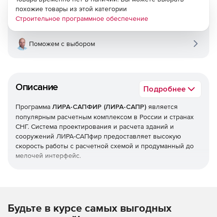
похожие товары из этой категории
Строительное программное обеспечение
Поможем с выбором
Описание
Подробнее
Программа
ЛИРА-САПФИР (ЛИРА-САПР)
является
популярным расчетным комплексом в России и странах
СНГ. Cистема проектирования и расчета зданий и
сооружений ЛИРА-САПфир предоставляет высокую
скорость работы с расчетной схемой и продуманный до
мелочей интерфейс.
Преимущества ЛИРА-САПФИР
Возможность открыть две или более расчетные
схемы в одном окне для удобного сравнения версий
Будьте в курсе самых выгодных
расчетной схемы.