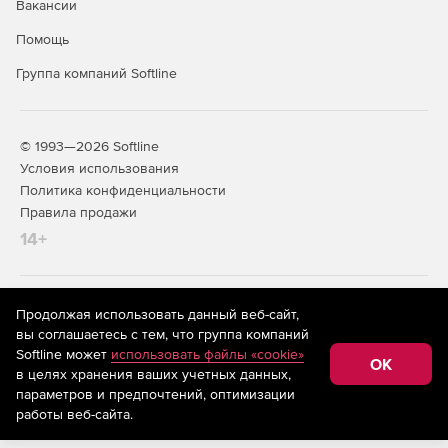
Вакансии
объектов, как современные панельные здания для
расчета в нелинейной постановке.
Помощь
Группа компаний Softline
Гибкая конфигурация программного комплекса
ПК ЛИРА-САПФИР поставляется в виде 3 стандартных
конфигураций и дополнительных расчетно-графических
© 1993—2026 Softline
систем. Это позволяет выбрать конфигурацию в
Условия использования
зависимости от решаемых задач и не переплачивать за
Политика конфиденциальности
ненужный вам функционал.
Правила продажи
14+
Наименование системы
Стандарт
PRO
FULL
плюс
1
Технологии
На информационном ресурсе store.softline.ru применяются
Продолжая использовать данный веб-сайт,
информационного
рекомендательные технологии
(информационные технологии
вы соглашаетесь с тем, что группа компаний
+
+
+
предоставления информации на основе сбора,
моделирования ТИМ,
Softline может
использовать файлы «cookie»
систематизации и анализа сведений, относящихся к
OK
BIM
в целях хранения ваших учетных данных,
предпочтениям пользователей сети «Интернет»,
находящихся на территории Российской Федерации)
параметров и предпочтений, оптимизации
2
Препроцессор
работы веб-сайта.
+
+
+
САПФИР