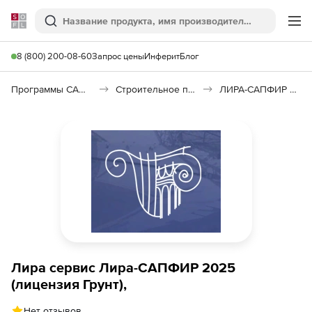
Softline
Поиск
Ме
8 (800) 200-08-60
Запрос цены
Инферит
Блог
Программы САПР и ГИС
Строительное программное обеспечение
ЛИРА-САПФИР 2025 (ЛИРА-САПР)
Лира сервис Лира-САПФИР 2025
(лицензия Грунт),
Нет отзывов