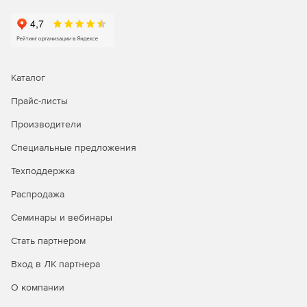
лестница и т.д.
Все элементы, создаваемые в ПК САПФИР –
параметрические. Можно задавать все параметры и
исходные данные, характерные для архитектуры,
такие как материал и сечение, а также параметры,
Каталог
характерные для аналитической модели.
Прайс-листы
Многие действия в ПК САПФИР автоматизированы,
Производители
например тиражирование этажей генерация свайного
поля или создание сети колонн.
Специальные предложения
ПК САПФИР имеет уникальные возможности для
Техподдержка
создания аналитических моделей и расчетных схем.
Распродажа
Система САПФИР-ЖБК позволяет импортировать
Семинары и вебинары
результаты расчета и на их основании проектировать
армирование плит, колонн, балок, диафрагм с
Стать партнером
выдачей чертежей КЖ, КЖИ, спецификаций и
ведомостей.
Вход в ЛК партнера
О компании
Система «Панельные здания» позволяет многократно
упростить создание расчетных схем таких сложных