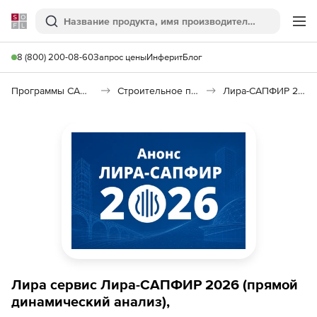
Softline
Поиск
Ме
8 (800) 200-08-60
Запрос цены
Инферит
Блог
Программы САПР и ГИС
Строительное программное обеспечение
Лира-САПФИР 2026
Лира сервис Лира-САПФИР 2026 (прямой
динамический анализ),