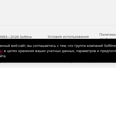
метода конечных элементов с адаптивной сеткой и
ивает достоверные результаты для сложных
жения.
алгоритмы и методики проверки сечений
 и другие российские и международные стандарты.
Политика
Условия использования
1993—2026 Softline
конфиден
ть варьирования параметров модели и мгновенного
 конструктивные схемы, снижать материалоемкость и
ный веб-сайт, вы соглашаетесь с тем, что группа компаний Softlin
ежности.
e»
в целях хранения ваших учетных данных, параметров и предпочт
йта.
яются
рекомендательные технологии
(информационные технологии п
предпочтениям пользователей сети «Интернет», находящихся на те
итивно понятные инструменты моделирования,
е процессы (генерация расчетных схем, подбор
 трудоемкость рутинных операций.
птимизированные алгоритмы и поддержка
ать с крупными проектами (многоэтажные здания,
тного снижения скорости.
иотеки материалов и сечений, настраиваемые шаблоны
ния макросов и скриптов обеспечивают адаптацию
ганизации.