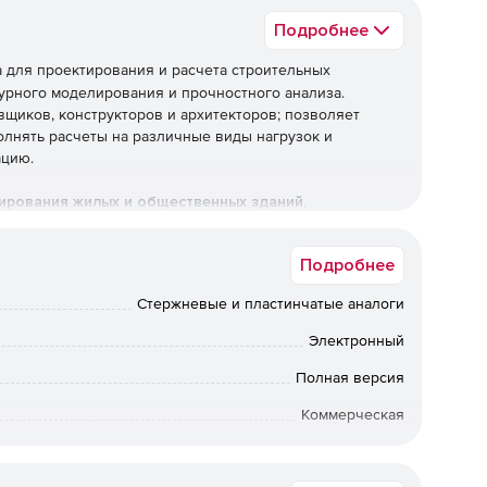
Подробнее
 для проектирования и расчета строительных
урного моделирования и прочностного анализа.
щиков, конструкторов и архитекторов; позволяет
олнять расчеты на различные виды нагрузок и
ацию.
рования жилых и общественных зданий,
 других объектов, где требуется комплексный анализ
Подробнее
 2026»
Стержневые и пластинчатые аналоги
Электронный
ие и BIM
Полная версия
Коммерческая
рования 3D‑моделей зданий с учетом архитектурных и
аметрическое моделирование, работа с уровнями,
Срок доставки: 1-3 раб.дн. Softline.
овлей и другими элементами. Обеспечивается