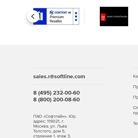
экспорт в форматы DWG, DXF, PDF, а также в т
настраиваются под требования заказчика или ст
Назад
Интеграция с другими САПР и BIM‑платформами
Обеспечивается двусторонний обмен данными 
Поддерживаются форматы IFC, DWG, STEP и др.,
проектов.
Инструменты совместной р
Реализована возможность разделения модели на
sales.r@softline.com
Ка
специалистов. Система отслеживает изменения,
Пр
данных.
8 (495) 232-00-60
Пр
8 (800) 200-08-60
Преимущества ЛИРА-СА
С
п
Комплексный подход. Объединение архитект
ПАО «Софтлайн». Юр.
формирования документации в единой среде
адрес: 119021, г.
Те
Москва, ул. Льва
ошибки, связанные с передачей данных меж
Толстого, дом 5,
строение 1, этаж 3,