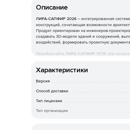
Описание
ЛИРА-САПФИР 2026
– интегрированная система
конструкций, сочетающая возможности архитект
Продукт ориентирован на инженеров-проектиров
создавать 3D‑модели зданий и сооружений, вып
воздействий, формировать проектную документ
Приобретайте ЛИРА-САПФИР 2026 для проекти
промышленных сооружений, мостов, тоннелей и
и высокая точность расчётов.
Характеристики
Функции «ЛИРА-САПФИР
Версия
Способ доставки
Архитектурное моделирован
Тип лицензии
Тип организации
Реализован функционал для создания и редакти
конструктивных элементов. Поддерживается пар
Особенности доставки
стенами, перекрытиями, колоннами, балками, кр