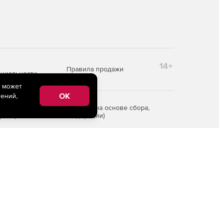
14+
Правила продажи
циальности
e может
OK
ений,
редоставления информации на основе сбора,
рритории Российской Федерации)