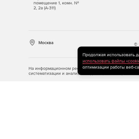
Высокая точность расчетов. Использование 
помещение 1, комн. №
2, 2а (А-311)
нелинейными моделями материалов обеспеч
конструкций и нестандартных условий нагру
Соответствие нормативной базе. Расчетные 
актуализированы под действующие СП, ГОСТ
Москва
© 
Оптимизация проектных решений. Возможнос
пересчета позволяет подбирать оптимальные
Продолжая использовать дан
стоимость строительства без ущерба для над
использовать файлы «cooki
оптимизации работы веб-са
На информационном ресурсе store.softline.ru примен
систематизации и анализа сведений, относящихся к 
Удобство интерфейса и автоматизация. Инту
контекстные подсказки и автоматизированны
арматуры, формирование чертежей) снижают
Масштабируемость и производительность. О
многопоточных вычислений позволяют работ
мосты, промышленные сооружения) без заме
Гибкость настройки. Пользовательские библ
документации и отчетов, возможность созда
системы под специфику задач конкретной ор