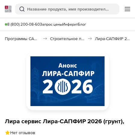
Softline
Поиск
Ме
8 (800) 200-08-60
Запрос цены
Инферит
Блог
Программы САПР и ГИС
Строительное программное обеспечение
Лира-САПФИР 2026
Лира сервис Лира-САПФИР 2026 (грунт),
Нет отзывов