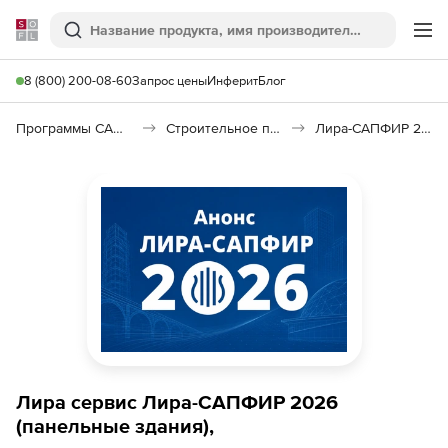
Softline
Поиск
Ме
8 (800) 200-08-60
Запрос цены
Инферит
Блог
Программы САПР и ГИС
Строительное программное обеспечение
Лира-САПФИР 2026
Лира сервис Лира-САПФИР 2026
(панельные здания),