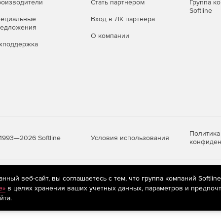
оизводители
Стать партнером
Группа к
Softline
пециальные
Вход в ЛК партнера
редложения
О компании
хподдержка
Политика
Условия использования
1993—2026 Softline
конфиден
яются
рекомендательные технологии
(информационные технологии п
ный веб-сайт, вы соглашаетесь с тем, что группа компаний Softlin
предпочтениям пользователей сети «Интернет», находящихся на те
e»
в целях хранения ваших учетных данных, параметров и предпочт
йта.