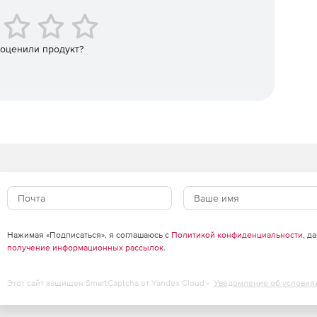
вающий элемент интерфейса, что позволяет быстрее
 оценили продукт?
аллические конструкции, деревянные конструкции,
сочетания нагрузок по Еврокоду.
, Грунта:
ений с жесткой арматурой без/с внешней трубой.
арматурных включений для конструкционного расчета
ены сквозными сечениями с 3 ветвями.
Нажимая «Подписаться», я соглашаюсь с
Политикой конфиденциальности
, д
получение информационных рассылок
.
и обшивки бункера.
Этот сайт защищен SmartCaptcha от Yandex Cloud -
Уведомление об условия
вления грунта.
щего слоя в основании фундаментов.