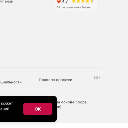
омпаний
14+
Правила продажи
циальности
редоставления информации на основе сбора,
e может
рритории Российской Федерации)
OK
ений,