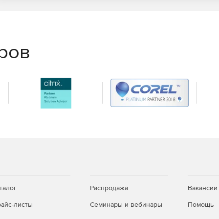
еров
лов.
лено 4 типа сечений поперечных стержневых
по нормативам СССР, Украины, Российской Федерации и
талог
Распродажа
Вакансии
айс-листы
Семинары и вебинары
Помощь