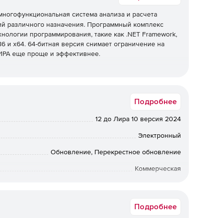
многофункциональная система анализа и расчета
ий различного назначения. Программный комплекс
нологии программирования, такие как .NET Framework,
6 и x64. 64-битная версия снимает ограничение на
ЛИРА еще проще и эффективнее.
я Autodesk Revit
Подробнее
К. Настройка отображаемых результатов происходит
12 до Лира 10 версия 2024
аются в виде эпюр стержневых аналитических
Электронный
Обновление, Перекрестное обновление
ток, заданных на пластинчатые элементы Autodesk
Коммерческая
в Autodesk Revit. Это позволяет импортировать
Срок доставки: 1-3 раб.дн. Softline.
Подробнее