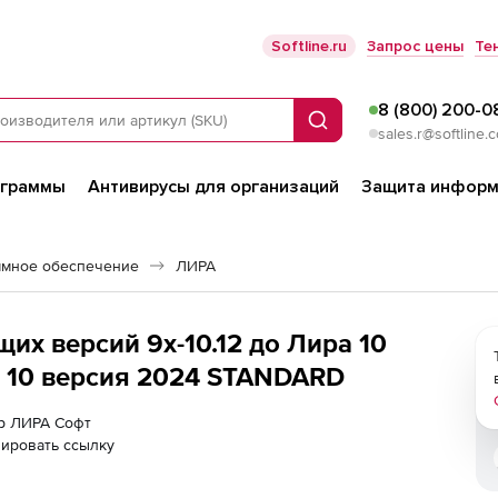
Softline.ru
Запрос цены
Те
8 (800) 200-0
Поиск
sales.r@softline.
ограммы
Антивирусы для организаций
Защита информ
ммное обеспечение
ЛИРА
х версий 9х-10.12 до Лира 10
ра 10 версия 2024 STANDARD
ер ЛИРА Софт
ировать ссылку