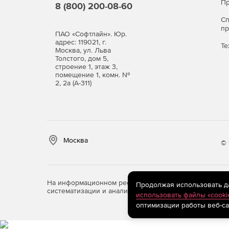
Пр
8 (800) 200-08-60
С
п
ПАО «Софтлайн». Юр.
адрес: 119021, г.
Те
Москва, ул. Льва
Толстого, дом 5,
строение 1, этаж 3,
помещение 1, комн. №
2, 2а (А-311)
Москва
© 
На информационном ресурсе store.softline.ru примен
Продолжая использовать дан
систематизации и анализа сведений, относящихся к 
использовать файлы «cooki
оптимизации работы веб-са