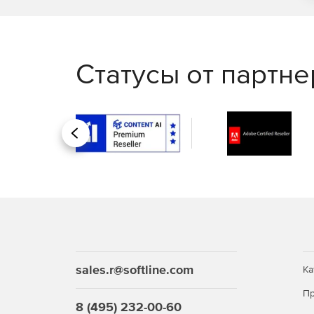
Расчет деревянных конструкций:
Статусы от партн
Добавлена база данных деревянных материа
Для расчета деревянных конструкций добав
элементов.
Назад
Реализован расчет деревянных конструкций 
Евросоюза.
sales.r@softline.com
Ка
Пр
8 (495) 232-00-60