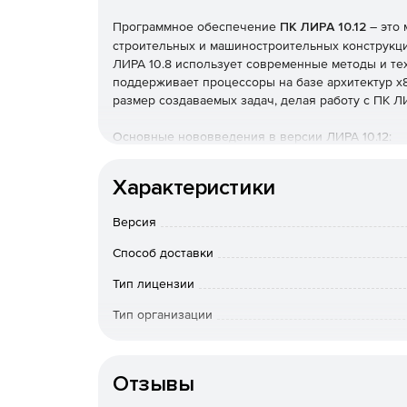
Программное обеспечение
ПК ЛИРА 10.12
– это 
строительных и машиностроительных конструкц
ЛИРА 10.8 использует современные методы и тех
поддерживает процессоры на базе архитектур x8
размер создаваемых задач, делая работу с ПК 
Основные нововведения в версии ЛИРА 10.12:
Существенно расширены возможности плагина дл
Характеристики
Реализован экспорт результатов проверки М
Версия
через дерево проверок. Результаты отображ
элементов.
Способ доставки
Тип лицензии
Добавлена возможность учета арматурных се
Revit.
Тип организации
Расширены свойства аналитических элементо
Особенности доставки
элементы колонн как сваи.
Отзывы
Пересмотрен UI экспорта результатов.