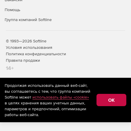
Помощь
Группа компаний Softline
© 1993—2026 Softline
Условия использования
Политика конфиденциальности
Правила продажи
14+
Продолжая использовать данный веб-сайт,
На информационном ресурсе store.softline.ru применяются
вы соглашаетесь с тем, что группа компаний
рекомендательные технологии
(информационные технологии
Softline может
использовать файлы «cookie»
предоставления информации на основе сбора,
OK
в целях хранения ваших учетных данных,
систематизации и анализа сведений, относящихся к
предпочтениям пользователей сети «Интернет»,
параметров и предпочтений, оптимизации
находящихся на территории Российской Федерации)
работы веб-сайта.