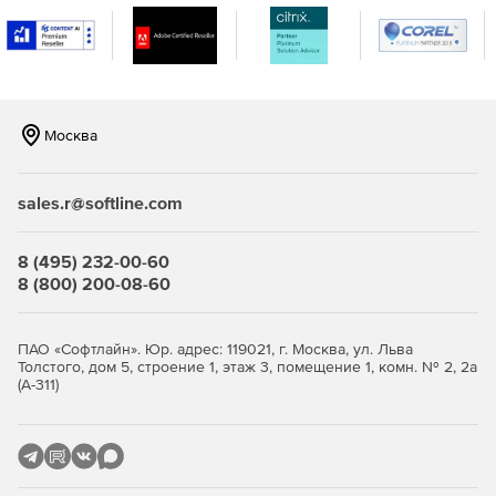
Добавлены Еврокоды в следующие разделы:
Металлические конструкции, деревянные конструкции,
системе ГРУНТ, а также реализованы расчетные
сочетания нагрузок по Еврокоду.
Расширены возможности модулей расчета ЖБ, МК, Грунта:
Москва
Реализован расчет сталежелезобетонных сечений с
жесткой арматурой без/с внешней трубой.
sales.r@softline.com
Добавлена возможность задания различных
арматурных включений для конструкционного
8 (495) 232-00-60
расчета сечений стержней и пластин.
8 (800) 200-08-60
Сечения металлических конструкций дополнены
сквозными сечениями с 3 ветвями.
ПАО «Софтлайн». Юр. адрес: 119021, г. Москва, ул. Льва
Толстого, дом 5, строение 1, этаж 3, помещение 1, комн. № 2, 2а
Реализована утилита расчета листа настила и
(А-311)
обшивки бункера.
Добавлено определение расчетного сопротивления
грунта.