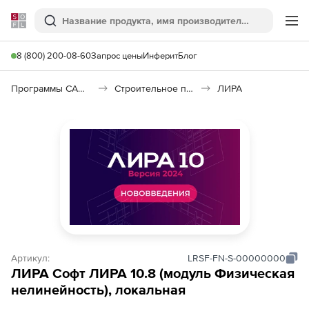
Softline
Поиск
Ме
8 (800) 200-08-60
Запрос цены
Инферит
Блог
Программы САПР и ГИС
Строительное программное обеспечение
ЛИРА
Артикул:
LRSF-FN-S-00000000
ЛИРА Софт ЛИРА 10.8 (модуль Физическая
нелинейность), локальная