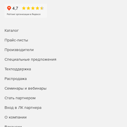
Реализована проверка прочности подстилающего
слоя в основании фундаментов.
Расчет деревянных конструкций:
Каталог
Добавлена база данных деревянных материалов.
Прайс-листы
Для расчета деревянных конструкций добавлено 4
Производители
типа сечений поперечных стержневых элементов.
Специальные предложения
Реализован расчет деревянных конструкций по
нормативам СССР, Украины, Российской Федерации и
Техподдержка
Евросоюза.
Распродажа
Семинары и вебинары
Стать партнером
Вход в ЛК партнера
О компании
Вакансии