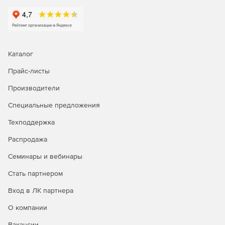
Реализована проверка прочности подстилающего
слоя в основании фундаментов.
Расчет деревянных конструкций:
Каталог
Добавлена база данных деревянных материалов.
Прайс-листы
Для расчета деревянных конструкций добавлено 4
Производители
типа сечений поперечных стержневых элементов.
Специальные предложения
Реализован расчет деревянных конструкций по
нормативам СССР, Украины, Российской Федерации и
Техподдержка
Евросоюза.
Распродажа
Семинары и вебинары
Стать партнером
Вход в ЛК партнера
О компании
Вакансии