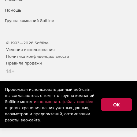
Помощь
Группа компаний Softline
© 1993—2026 Softline
Условия использования
Политика конфиденциальности
Правила продажи
14+
Продолжая использовать данный веб-сайт,
На информационном ресурсе store.softline.ru применяются
вы соглашаетесь с тем, что группа компаний
рекомендательные технологии
(информационные технологии
Softline может
использовать файлы «cookie»
предоставления информации на основе сбора,
OK
в целях хранения ваших учетных данных,
систематизации и анализа сведений, относящихся к
предпочтениям пользователей сети «Интернет»,
параметров и предпочтений, оптимизации
находящихся на территории Российской Федерации)
работы веб-сайта.