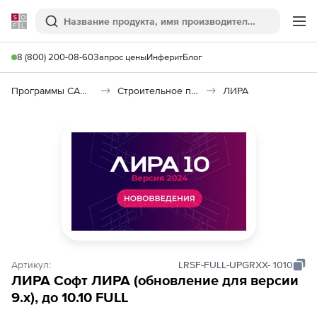
Softline
Поиск
Ме
8 (800) 200-08-60
Запрос цены
Инферит
Блог
Программы САПР и ГИС
Строительное программное обеспечение
ЛИРА
Артикул:
LRSF-FULL-UPGRXX- 1010
ЛИРА Софт ЛИРА (обновление для версии
9.х), до 10.10 FULL