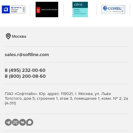
Добавлены Еврокоды в следующие разделы:
Металлические конструкции, деревянные конструкции,
системе ГРУНТ, а также реализованы расчетные
сочетания нагрузок по Еврокоду.
Расширены возможности модулей расчета ЖБ, МК, Грунта:
Москва
Реализован расчет сталежелезобетонных сечений с
жесткой арматурой без/с внешней трубой.
sales.r@softline.com
Добавлена возможность задания различных
арматурных включений для конструкционного
8 (495) 232-00-60
расчета сечений стержней и пластин.
8 (800) 200-08-60
Сечения металлических конструкций дополнены
сквозными сечениями с 3 ветвями.
ПАО «Софтлайн». Юр. адрес: 119021, г. Москва, ул. Льва
Толстого, дом 5, строение 1, этаж 3, помещение 1, комн. № 2, 2а
Реализована утилита расчета листа настила и
(А-311)
обшивки бункера.
Добавлено определение расчетного сопротивления
грунта.