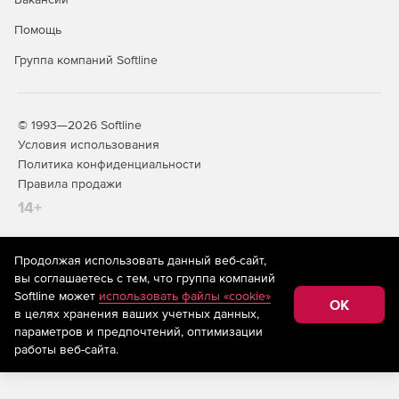
Помощь
Группа компаний Softline
© 1993—2026 Softline
Условия использования
Политика конфиденциальности
Правила продажи
14+
Продолжая использовать данный веб-сайт,
На информационном ресурсе store.softline.ru применяются
вы соглашаетесь с тем, что группа компаний
рекомендательные технологии
(информационные технологии
Softline может
использовать файлы «cookie»
предоставления информации на основе сбора,
OK
в целях хранения ваших учетных данных,
систематизации и анализа сведений, относящихся к
предпочтениям пользователей сети «Интернет»,
параметров и предпочтений, оптимизации
находящихся на территории Российской Федерации)
работы веб-сайта.