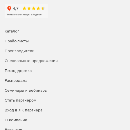
Реализована проверка прочности подстилающего
слоя в основании фундаментов.
Расчет деревянных конструкций:
Каталог
Добавлена база данных деревянных материалов.
Прайс-листы
Для расчета деревянных конструкций добавлено 4
Производители
типа сечений поперечных стержневых элементов.
Специальные предложения
Реализован расчет деревянных конструкций по
нормативам СССР, Украины, Российской Федерации и
Техподдержка
Евросоюза.
Распродажа
Семинары и вебинары
Стать партнером
Вход в ЛК партнера
О компании
Вакансии