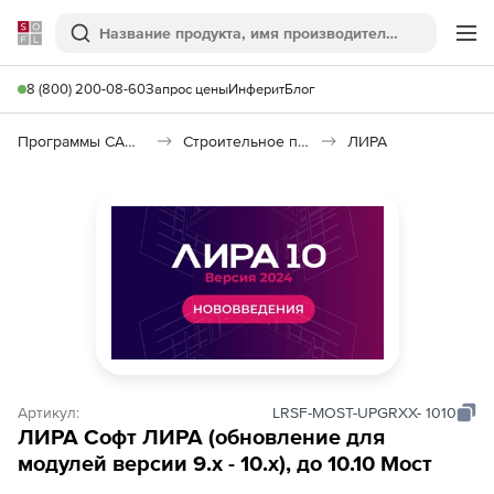
Softline
Поиск
Ме
8 (800) 200-08-60
Запрос цены
Инферит
Блог
Программы САПР и ГИС
Строительное программное обеспечение
ЛИРА
Артикул:
LRSF-MOST-UPGRXX- 1010
ЛИРА Софт ЛИРА (обновление для
модулей версии 9.х - 10.х), до 10.10 Мост