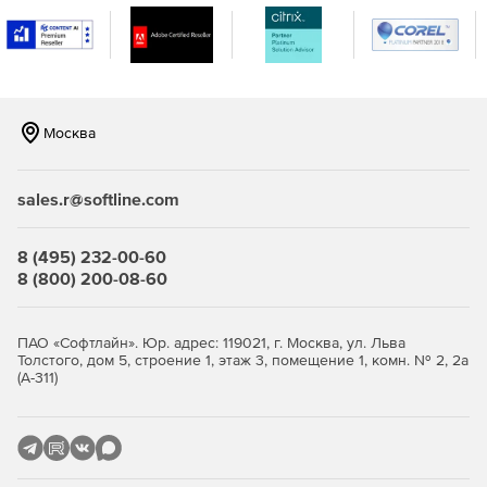
Добавлены Еврокоды в следующие разделы:
Металлические конструкции, деревянные конструкции,
системе ГРУНТ, а также реализованы расчетные
сочетания нагрузок по Еврокоду.
Расширены возможности модулей расчета ЖБ, МК, Грунта:
Москва
Реализован расчет сталежелезобетонных сечений с
жесткой арматурой без/с внешней трубой.
sales.r@softline.com
Добавлена возможность задания различных
арматурных включений для конструкционного
8 (495) 232-00-60
расчета сечений стержней и пластин.
8 (800) 200-08-60
Сечения металлических конструкций дополнены
сквозными сечениями с 3 ветвями.
ПАО «Софтлайн». Юр. адрес: 119021, г. Москва, ул. Льва
Толстого, дом 5, строение 1, этаж 3, помещение 1, комн. № 2, 2а
Реализована утилита расчета листа настила и
(А-311)
обшивки бункера.
Добавлено определение расчетного сопротивления
грунта.