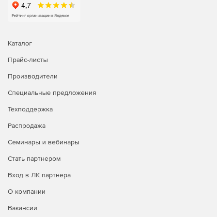
слоя в основании фундаментов.
Расчет деревянных конструкций:
Каталог
Добавлена база данных деревянных материалов.
Прайс-листы
Для расчета деревянных конструкций добавлено 4
Производители
типа сечений поперечных стержневых элементов.
Специальные предложения
Реализован расчет деревянных конструкций по
нормативам СССР, Украины, Российской Федерации и
Техподдержка
Евросоюза.
Распродажа
Семинары и вебинары
Стать партнером
Вход в ЛК партнера
О компании
Вакансии