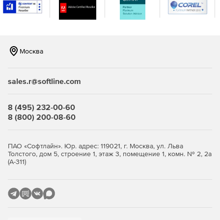
Металлические конструкции, деревянные конструкции,
системе ГРУНТ, а также реализованы расчетные
сочетания нагрузок по Еврокоду.
Расширены возможности модулей расчета ЖБ, МК, Грунта:
Москва
Реализован расчет сталежелезобетонных сечений с
жесткой арматурой без/с внешней трубой.
sales.r@softline.com
Добавлена возможность задания различных
арматурных включений для конструкционного
8 (495) 232-00-60
расчета сечений стержней и пластин.
8 (800) 200-08-60
Сечения металлических конструкций дополнены
сквозными сечениями с 3 ветвями.
ПАО «Софтлайн». Юр. адрес: 119021, г. Москва, ул. Льва
Толстого, дом 5, строение 1, этаж 3, помещение 1, комн. № 2, 2а
Реализована утилита расчета листа настила и
(А-311)
обшивки бункера.
Добавлено определение расчетного сопротивления
грунта.
Реализована проверка прочности подстилающего