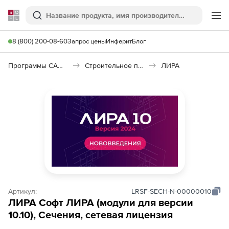
Softline
Поиск
Ме
8 (800) 200-08-60
Запрос цены
Инферит
Блог
Программы САПР и ГИС
Строительное программное обеспечение
ЛИРА
Артикул:
LRSF-SECH-N-00000010
ЛИРА Софт ЛИРА (модули для версии
10.10), Сечения, сетевая лицензия