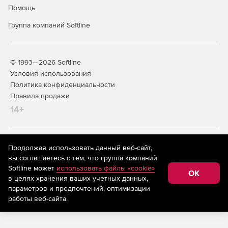
Помощь
Группа компаний Softline
© 1993—2026 Softline
Условия использования
Политика конфиденциальности
Правила продажи
14+
На информационном ресурсе store.softline.ru применяются
Продолжая использовать данный веб-сайт,
рекомендательные технологии
(информационные технологии
вы соглашаетесь с тем, что группа компаний
предоставления информации на основе сбора,
Softline может
использовать файлы «cookie»
систематизации и анализа сведений, относящихся к
OK
в целях хранения ваших учетных данных,
предпочтениям пользователей сети «Интернет»,
находящихся на территории Российской Федерации)
параметров и предпочтений, оптимизации
работы веб-сайта.