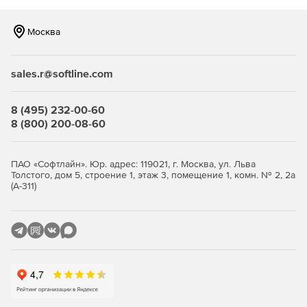
Конвертация любой презентации Microsoft PowerPoint
в PDF.
Москва
Сравнение документов напрямую из среды Microsoft
Office (включая Outlook), из автономного приложения
sales.r@softline.com
Litra Change-Pro TDC, модуля Litra Apps Launcher или
любой системы управления документами (по клику
правой кнопкой мыши).
8 (495) 232-00-60
8 (800) 200-08-60
ПАО «Софтлайн». Юр. адрес: 119021, г. Москва, ул. Льва
Толстого, дом 5, строение 1, этаж 3, помещение 1, комн. № 2, 2а
(А-311)