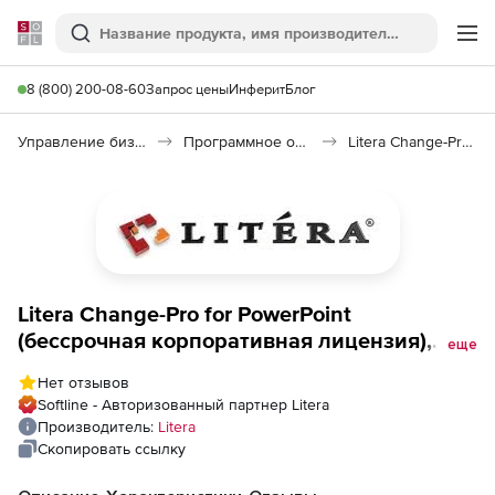
Softline
Поиск
Ме
8 (800) 200-08-60
Запрос цены
Инферит
Блог
Управление бизнесом, CRM/ERP
Программное обеспечение для работы с документами
Litera Change-Pro for PowerPoint
Litera Change-Pro for PowerPoint
(бессрочная корпоративная лицензия),
еще
Количество пользователей
Нет отзывов
Softline - Авторизованный партнер Litera
Производитель:
Litera
Скопировать ссылку