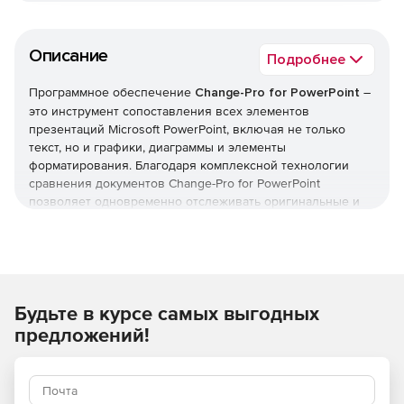
Описание
Подробнее
Программное обеспечение
Change-Pro for PowerPoint
–
это инструмент сопоставления всех элементов
презентаций Microsoft PowerPoint, включая не только
текст, но и графики, диаграммы и элементы
форматирования. Благодаря комплексной технологии
сравнения документов Change-Pro for PowerPoint
позволяет одновременно отслеживать оригинальные и
измененные презентации, печатать и отправлять по
электронной почте документы с выделенными
изменениями. По результатам проверки пользователь
может утверждать либо отклонять изменения и создавать
новую, финальную версию документа.
Будьте в курсе самых выгодных
Характеристики Change-Pro for
предложений!
PowerPoint: