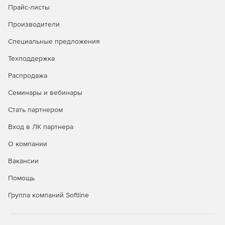
Управление лицензионными документами.
Прайс-листы
Управление лицензированием и приобретением
Производители
лицензий.
Специальные предложения
Управление сопровождением договоров.
Техподдержка
Метрика: по объектам установки.
Распродажа
Метрика: на одного пользователя, нескольких
Семинары и вебинары
пользователей.
Стать партнером
Иерархическая структура.
Вход в ЛК партнера
Интеграция данных потребляемых и используемых
О компании
лицензий.
Вакансии
Сравнение: доступные и используемые лицензии.
Помощь
Функции общего назначения:
Группа компаний Softline
Данные пользователей из Active Directory.