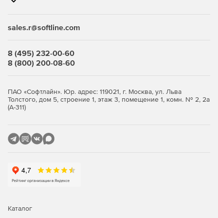
лицензиями позволяет вести соответствующую
документацию, фиксировать начало и окончание
действия лицензий, а также группировать программные
sales.r@softline.com
пакеты.
8 (495) 232-00-60
Software Asset Management (SAM):
8 (800) 200-08-60
Управление программными пакетами.
ПАО «Софтлайн». Юр. адрес: 119021, г. Москва, ул. Льва
Руководство опубликованными приложениями.
Толстого, дом 5, строение 1, этаж 3, помещение 1, комн. № 2, 2а
(А-311)
Управление SWID Tag Products, App-V Packages,
XenApps.
Управление Modern Apps and Fonts.
Управление физическими и виртуальными
операционными системами.
Пользовательские свойства для лицензий и
продуктов.
Каталог