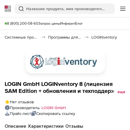
Softline
Поиск
Ме
8 (800) 200-08-60
Запрос цены
Инферит
Блог
Системные программы
Программы для настройки системы
LOGINventory
LOGIN GmbH LOGINventory 8 (лицензия
SAM Edition + обновления и техподдержка,
еще
SWA в течение 3 лет), 250 Assets
Нет отзывов
Производитель:
LOGIN GmbH
Прайс-лист
Скопировать ссылку
Описание
Характеристики
Отзывы