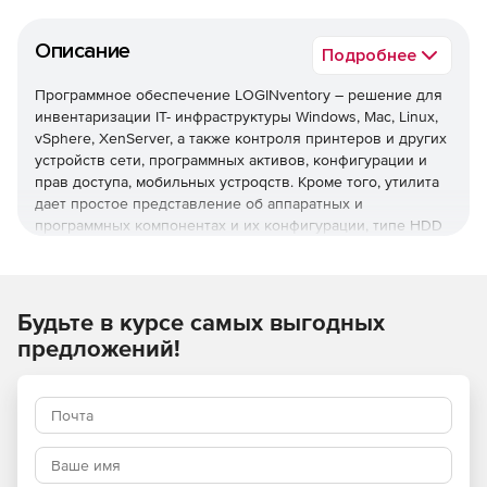
Описание
Подробнее
Программное обеспечение LOGINventory – решение для
инвентаризации IT- инфраструктуры Windows, Mac, Linux,
vSphere, XenServer, а также контроля принтеров и других
устройств сети, программных активов, конфигурации и
прав доступа, мобильных устроqств. Кроме того, утилита
дает простое представление об аппаратных и
программных компонентах и их конфигурации, типе HDD
статуса, состоянии принтера, оставшемся тонере или
емкости для чернил, сообщениях об ошибках,
организации Exchange, базы данных, серверов и
почтовых ящиках и многом другом. Система
Будьте в курсе самых выгодных
хронологически отображает все обнаруженные
предложений!
изменения в ПК или сети.
Инвентаризация охватывает системы с Windows, Linux и
Mac (как программное, так и аппаратное обеспечение), а
также, посредством SNMP, принтеры, коммутаторы,
маршрутизаторы, концентраторы и прочие устройства.
Дистанционный доступ реализуется через службу