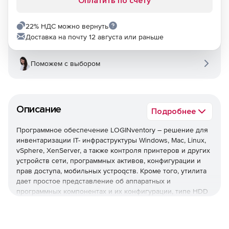
Оплатить по счету
22% НДС можно вернуть
Доставка на почту 12 августа или раньше
Поможем с выбором
Описание
Подробнее
Программное обеспечение LOGINventory – решение для
инвентаризации IT- инфраструктуры Windows, Mac, Linux,
vSphere, XenServer, а также контроля принтеров и других
устройств сети, программных активов, конфигурации и
прав доступа, мобильных устроqств. Кроме того, утилита
дает простое представление об аппаратных и
программных компонентах и их конфигурации, типе HDD
статуса, состоянии принтера, оставшемся тонере или
емкости для чернил, сообщениях об ошибках,
организации Exchange, базы данных, серверов и