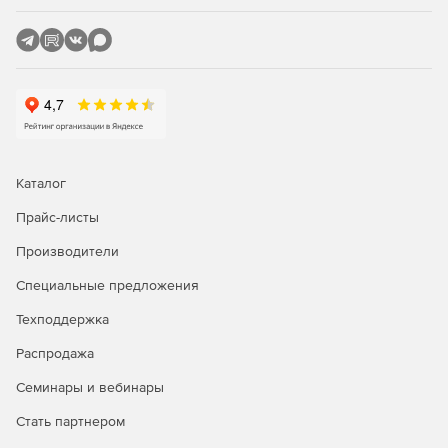
Управление Modern Apps and Fonts.
Управление физическими и виртуальными
операционными системами.
Пользовательские свойства для лицензий и
продуктов.
Управление лицензионными документами.
Каталог
Управление лицензированием и приобретением
Прайс-листы
лицензий.
Производители
Управление сопровождением договоров.
Специальные предложения
Метрика: по объектам установки.
Техподдержка
Метрика: на одного пользователя, нескольких
Распродажа
пользователей.
Семинары и вебинары
Иерархическая структура.
Стать партнером