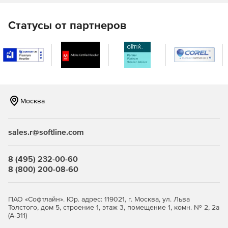
индивидуальные пользовательские настройки,
управление географически распределенными
Статусы от партнеров
филиалами, фильтрацию результатов и многое другое.
Полученные сведения можно просматривать по виду
активов, доменам, ошибкам при сканировании (Faulty),
типам аппаратного и программного обеспечения,
наличию лицензий, по пользователям, результатам
анализов и мусорной корзине. Функция управления
лицензиями позволяет вести соответствующую
документацию, фиксировать начало и окончание
Москва
действия лицензий, а также группировать программные
пакеты.
sales.r@softline.com
Software Asset Management (SAM):
8 (495) 232-00-60
Управление программными пакетами.
8 (800) 200-08-60
Руководство опубликованными приложениями.
ПАО «Софтлайн». Юр. адрес: 119021, г. Москва, ул. Льва
Управление SWID Tag Products, App-V Packages,
Толстого, дом 5, строение 1, этаж 3, помещение 1, комн. № 2, 2а
XenApps.
(А-311)