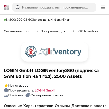
Softline
Поиск
Ме
8 (800) 200-08-60
Запрос цены
Инферит
Блог
Системные программы
Программы для настройки системы
LOGINventory
LOGIN GmbH LOGINventory360 (подписка
SAM Edition на 1 год), 2500 Assets
Нет отзывов
Производитель:
LOGIN GmbH
Прайс-лист
Скопировать ссылку
Описание
Характеристики
Отзывы
Доставка и оплата