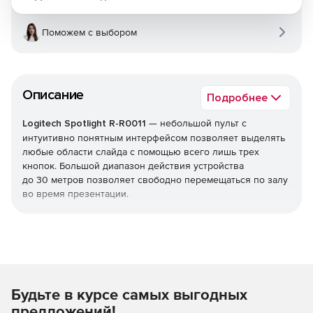
Поможем с выбором
Описание
Подробнее
Logitech Spotlight R-R0011
— небольшой пульт с
интуитивно понятным интерфейсом позволяет выделять
любые области слайда с помощью всего лишь трех
кнопок. Большой диапазон действия устройства
до 30 метров позволяет свободно перемещаться по залу
во время презентации.
Пульт Spotlight может работать на платформах Windowsи
Mac. Кроме того, совместим с приложениями Powerpoint,
Keynote, Google Презентации и Prezi, а также с форматом
PDF.
Будьте в курсе самых выгодных
Spotlight мгновенно подключается к любому
совместимому компьютеру через USB-приемник или с
предложений!