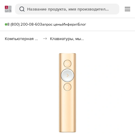
Softline
Поиск
Ме
8 (800) 200-08-60
Запрос цены
Инферит
Блог
Компьютерная периферия
Клавиатуры, мыши, комплекты