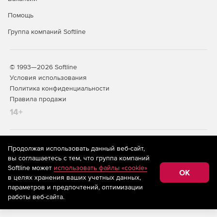
Помощь
Группа компаний Softline
© 1993—2026 Softline
Условия использования
Политика конфиденциальности
Правила продажи
14+
На информационном ресурсе store.softline.ru применяются
Продолжая использовать данный веб-сайт,
рекомендательные технологии
(информационные технологии
вы соглашаетесь с тем, что группа компаний
предоставления информации на основе сбора,
Softline может
использовать файлы «cookie»
систематизации и анализа сведений, относящихся к
OK
в целях хранения ваших учетных данных,
предпочтениям пользователей сети «Интернет»,
находящихся на территории Российской Федерации)
параметров и предпочтений, оптимизации
работы веб-сайта.