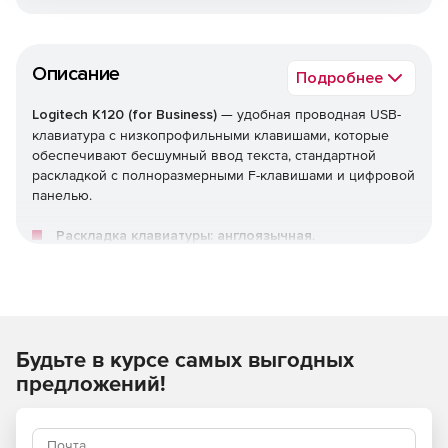
Описание
Подробнее
Logitech K120 (for Business)
— удобная проводная USB-
клавиатура с низкопрофильными клавишами, которые
обеспечивают бесшумный ввод текста, стандартной
раскладкой с полноразмерными F-клавишами и цифровой
панелью.
Раскладка клавиатуры: англоязычная
.
Устойчивые регулируемые ножки позволяют
увеличить наклон клавиатуры на 8 градусов и
добиться максимального удобства.
Будьте в курсе самых выгодных
Благодаря поддержке технологии plug-and-play
достаточно подключить клавиатуру к USB-порту
предложений!
настольного компьютера или ноутбука – и можно
начинать работать.