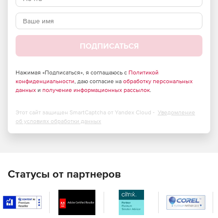
Полужирное яркое начертание символов на клавишах
очень хорошо различимо, что отлично подойдет
пользователям, которые не могут похвастаться
идеальным зрением.
ПОДПИСАТЬСЯ
Нажимая «Подписаться», я соглашаюсь с
Политикой
конфиденциальности
, даю согласие на
обработку персональных
данных
и
получение информационных рассылок
.
Этот сайт защищен SmartCaptcha от Yandex Cloud -
Уведомление
об условиях обработки данных
Статусы от партнеров