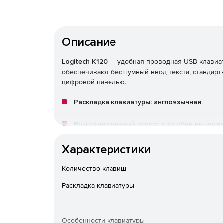
Описание
Logitech K120
— удобная проводная USB-клавиа
обеспечивают бесшумный ввод текста, стандарт
цифровой панелью.
Раскладка клавиатуры: англоязычная
.
Влагозащищенный корпус способен выдержать
Устойчивые регулируемые ножки позволяют у
Характеристики
максимального удобства.
Количество клавиш
Благодаря поддержке технологии plug-and-pl
Раскладка клавиатуры
настольного компьютера или ноутбука – и мо
Полужирное яркое начертание символов на 
подойдет пользователям, которые не могут 
Особенности клавиатуры