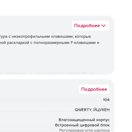
Подробнее
тура с низкопрофильными клавишами, которые
ной раскладкой с полноразмерными F-клавишами и
 попадание на него жидкости (не более 60 мл).
величить наклон клавиатуры на 8 градусов и добиться
Подробнее
104
ay достаточно подключить клавиатуру к USB-порту
QWERTY, ЙЦУКЕН
жно начинать работать.
Влагозащищенный корпус
клавишах очень хорошо различимо, что отлично
Встроенный цифровой блок
похвастаться идеальным зрением.
Регулировка угла наклона