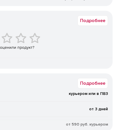
Windows 10, Windows 11
олее естественное положение рук.
1 × USB 2.0 • Type-A
Подробнее
нажатий.
 оценили продукт?
Подробнее
курьером или в ПВЗ
от 3 дней
от 590 руб. курьером