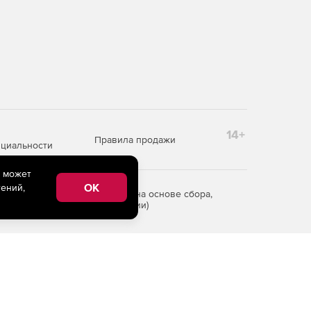
14+
Правила продажи
циальности
e может
OK
ений,
редоставления информации на основе сбора,
рритории Российской Федерации)