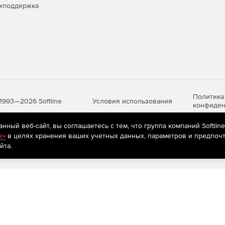
хподдержка
Политика
Условия использования
1993—2026 Softline
конфиден
ный веб-сайт, вы соглашаетесь с тем, что группа компаний Softlin
e»
в целях хранения ваших учетных данных, параметров и предпочт
яются
рекомендательные технологии
(информационные технологии п
йта.
предпочтениям пользователей сети «Интернет», находящихся на те