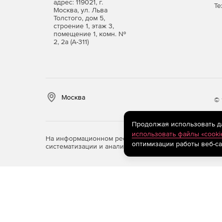
адрес: 119021, г.
Те
Москва, ул. Льва
Толстого, дом 5,
строение 1, этаж 3,
помещение 1, комн. №
2, 2а (А-311)
Москва
© 
Продолжая использовать дан
использовать файлы «cooki
На информационном ресурсе store.softline.ru примен
оптимизации работы веб-са
систематизации и анализа сведений, относящихся к 