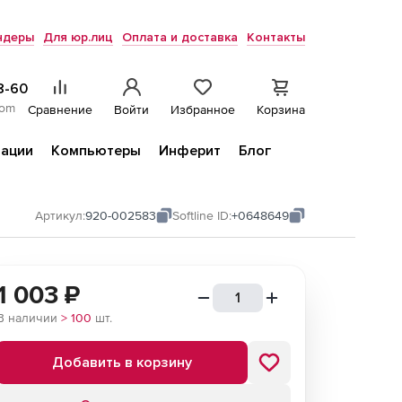
ндеры
Для юр.лиц
Оплата и доставка
Контакты
8-60
com
Сравнение
Войти
Избранное
Корзина
ации
Компьютеры
Инферит
Блог
Артикул:
920-002583
Softline ID:
+0648649
1 003
₽
В наличии
> 100
шт.
Добавить в корзину