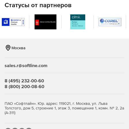
поддерживает работу с популярными платформами для
Статусы от партнеров
видеосвязи, такими как Microsoft Teams, Google Meet и
Zoom. Совместимость с Windows, macOS и ChromeOS
позволяет использовать камеру на любом устройстве.
Объектив с фиксированным фокусом и антибликовым
покрытием обеспечивает качественную картинку без
искажений.
Москва
sales.r@softline.com
8 (495) 232-00-60
8 (800) 200-08-60
ПАО «Софтлайн». Юр. адрес: 119021, г. Москва, ул. Льва
Толстого, дом 5, строение 1, этаж 3, помещение 1, комн. № 2, 2а
(А-311)