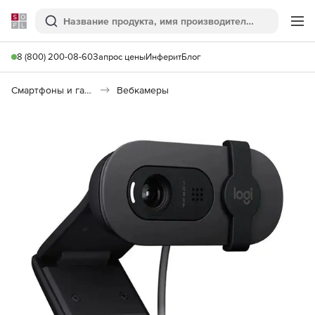
Softline
Поиск
Ме
8 (800) 200-08-60
Запрос цены
Инферит
Блог
Смартфоны и гаджеты
Вебкамеры