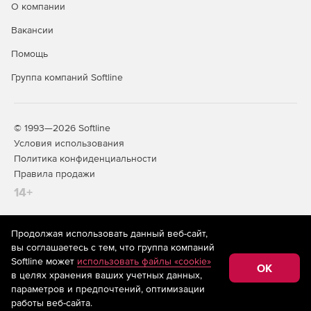
О компании
Вакансии
Помощь
Группа компаний Softline
© 1993—2026 Softline
Условия использования
Политика конфиденциальности
Правила продажи
14+
Продолжая использовать данный веб-сайт,
На информационном ресурсе store.softline.ru применяются
вы соглашаетесь с тем, что группа компаний
рекомендательные технологии
(информационные технологии
Softline может
использовать файлы «cookie»
предоставления информации на основе сбора,
OK
в целях хранения ваших учетных данных,
систематизации и анализа сведений, относящихся к
предпочтениям пользователей сети «Интернет»,
параметров и предпочтений, оптимизации
находящихся на территории Российской Федерации)
работы веб-сайта.