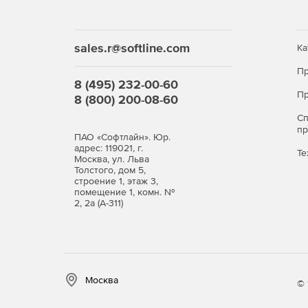
sales.r@softline.com
Ка
Пр
8 (495) 232-00-60
Пр
8 (800) 200-08-60
С
п
ПАО «Софтлайн». Юр.
адрес: 119021, г.
Те
Москва, ул. Льва
Толстого, дом 5,
строение 1, этаж 3,
помещение 1, комн. №
2, 2а (А-311)
Москва
© 