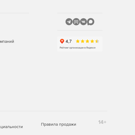
омпаний
14+
Правила продажи
циальности