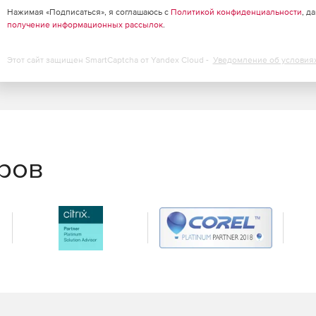
Нажимая «Подписаться», я соглашаюсь с
Политикой конфиденциальности
, д
получение информационных рассылок
.
Этот сайт защищен SmartCaptcha от Yandex Cloud -
Уведомление об условия
еров