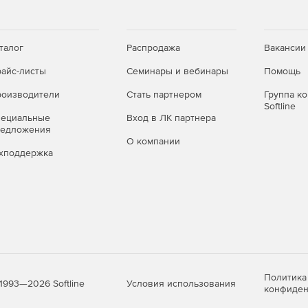
талог
Распродажа
Вакансии
айс-листы
Семинары и вебинары
Помощь
оизводители
Стать партнером
Группа к
Softline
пециальные
Вход в ЛК партнера
редложения
О компании
хподдержка
Политика
Условия использования
1993—2026 Softline
конфиден