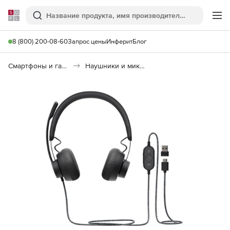
Softline
Поиск
Ме
8 (800) 200-08-60
Запрос цены
Инферит
Блог
Смартфоны и гаджеты
Наушники и микрофоны