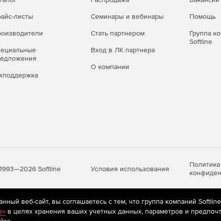
айс-листы
Семинары и вебинары
Помощь
оизводители
Стать партнером
Группа к
Softline
пециальные
Вход в ЛК партнера
редложения
О компании
хподдержка
Политика
Условия использования
1993—2026 Softline
конфиден
ный веб-сайт, вы соглашаетесь с тем, что группа компаний Softlin
яются
рекомендательные технологии
(информационные технологии п
e»
в целях хранения ваших учетных данных, параметров и предпочт
предпочтениям пользователей сети «Интернет», находящихся на те