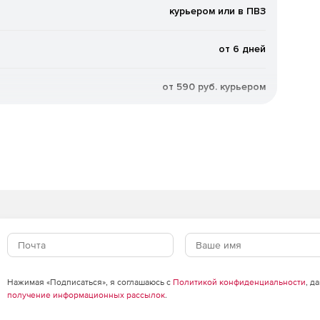
курьером или в ПВЗ
от 6 дней
ский эквалайзер улучшают качество музыки и
остого теста слуха в мобильном приложении Logi Tune
от 590 руб. курьером
льные предпочтения.
ость. Приёмник USB-C использует интеллектуальную
между звуком наушников и компьютера при включении
Bluetooth обеспечивает лёгкое переключение между
Google Meet, Google Voice и Fast Pair с помощью
ят сертификацию для работы с Microsoft Teams через
Нажимая «Подписаться», я соглашаюсь с
Политикой конфиденциальности
, д
ждая порт USB-C.
получение информационных рассылок
.