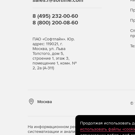
Пр
8 (495) 232-00-60
Пр
8 (800) 200-08-60
С
п
ПАО «Софтлайн». Юр.
адрес: 119021, г.
Те
Москва, ул. Льва
Толстого, дом 5,
строение 1, этаж 3,
помещение 1, комн. №
2, 2а (А-311)
Москва
© 
Продолжая использовать дан
На информационном ресурсе store.softline.ru примен
использовать файлы «cooki
систематизации и анализа сведений, относящихся к 