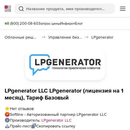
Softline
Поиск
Ме
8 (800) 200-08-60
Запрос цены
Инферит
Блог
Облачные решения (SaaS)
Управление бизнесом (SaaS)
LPgenerator
LPgenerator LLC LPgenerator (лицензия на 1
месяц), Тариф Базовый
Нет отзывов
Softline - Авторизованный партнер LPgenerator LLC
Производитель:
LPgenerator LLC
Прайс-лист
Скопировать ссылку