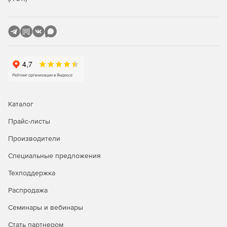
Отслеживание источников трафика.
Мониторинг KPI рекламных кампаний.
Landing Page-оптимизатор.
Собственный UTM-конструктор.
Воронка конверсии и расчет окупаемости инвестиций.
Каталог
Многочисленные интеграции.
Прайс-листы
Производители
* Компания Meta, владеющая Instagram, Facebook и
Специальные предложения
WhatsApp, признана экстремистской, ее деятельность на
территории РФ запрещена
Техподдержка
Распродажа
Семинары и вебинары
Стать партнером