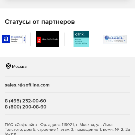
Макеты целевых страниц.
Визуальный редактор целевых страниц.
Статусы от партнеров
WYSIWYG-редактор.
Интеграция внешнего HTML-кода и JavaScript.
Поддержка виджетов социальных сетей (YouTube,
Facebook*, «ВКонтакте» и др.).
Москва
Широкие возможности по настройке функционала
страниц.
sales.r@softline.com
Мультилендинг и параллакс-лендинг.
Набор готовых виджетов (обратный таймер,
8 (495) 232-00-60
всплывающая форма, слайдер, галерея, платежный
8 (800) 200-08-60
терминал).
CRM-система управления лидами.
ПАО «Софтлайн». Юр. адрес: 119021, г. Москва, ул. Льва
Толстого, дом 5, строение 1, этаж 3, помещение 1, комн. № 2, 2а
Оптимизация конверсии и аналитика.
(А-311)