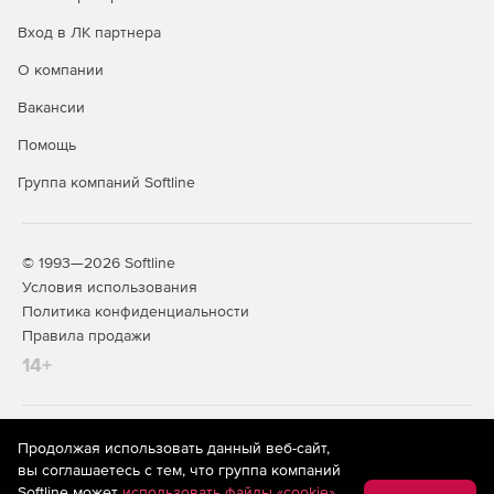
Вход в ЛК партнера
О компании
Вакансии
Помощь
Группа компаний Softline
© 1993—2026 Softline
Условия использования
Политика конфиденциальности
Правила продажи
14+
На информационном ресурсе store.softline.ru применяются
Продолжая использовать данный веб-сайт,
рекомендательные технологии
(информационные технологии
вы соглашаетесь с тем, что группа компаний
предоставления информации на основе сбора,
Softline может
использовать файлы «cookie»