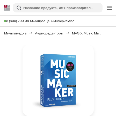
Softline
Поиск
Ме
8 (800) 200-08-60
Запрос цены
Инферит
Блог
Мультимедиа
Аудиоредакторы
MAGIX Music Maker