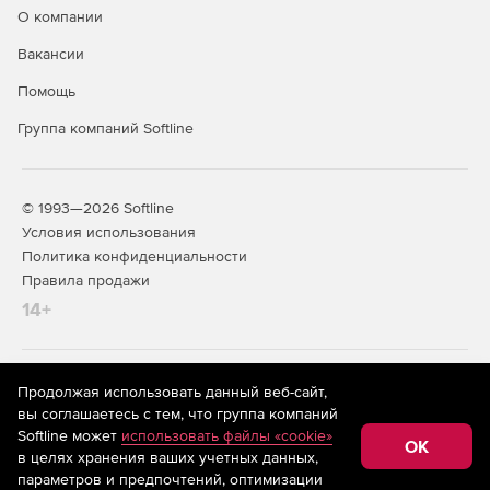
О компании
Вакансии
Помощь
Группа компаний Softline
© 1993—2026 Softline
Условия использования
Политика конфиденциальности
Правила продажи
14+
На информационном ресурсе store.softline.ru применяются
Продолжая использовать данный веб-сайт,
рекомендательные технологии
(информационные технологии
вы соглашаетесь с тем, что группа компаний
предоставления информации на основе сбора,
Softline может
использовать файлы «cookie»
систематизации и анализа сведений, относящихся к
OK
в целях хранения ваших учетных данных,
предпочтениям пользователей сети «Интернет»,
находящихся на территории Российской Федерации)
параметров и предпочтений, оптимизации