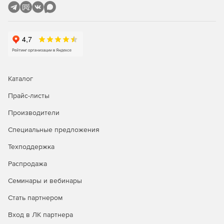
MIDI-редактор и виртуальная клавиатура позволяют
создавать собственные захватывающие ритмы при
помощи одной только мышки.
Каталог
Прайс-листы
Производители
Специальные предложения
Техподдержка
Распродажа
Семинары и вебинары
Стать партнером
Вход в ЛК партнера