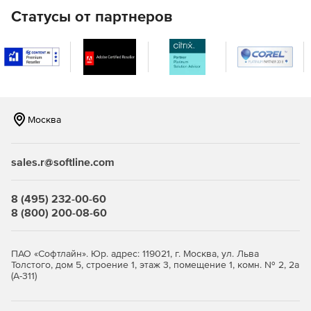
хаус позволят быть на высоте.
Статусы от партнеров
Невероятный звуковые эффекты
Современный интерфейс в сочетании с новаторским
подходом к дизайну: все эффекты для дорожек и
объектов были полностью переработаны.
Москва
Виртуальная драм-машина
В комплект входит достойный выбор заготовок для
sales.r@softline.com
создания мощного бита, живых техно-мелодий и EDM-
песен.
8 (495) 232-00-60
Тюниниг для голоса
8 (800) 200-08-60
Vocal Tune 2 – это новый инструмент, позволяющий
быстро и просто доработать высоту тона при записях
ПАО «Софтлайн». Юр. адрес: 119021, г. Москва, ул. Льва
вокала и отдельных фрагментах.
Толстого, дом 5, строение 1, этаж 3, помещение 1, комн. № 2, 2а
(А-311)
MIDI-редактор