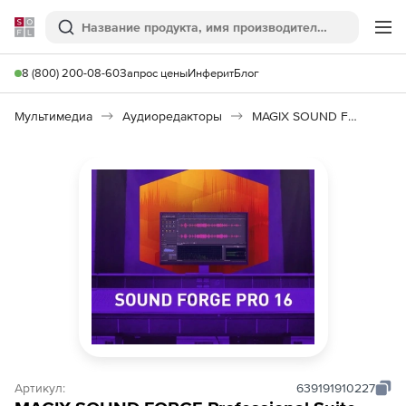
Softline
Поиск
Ме
8 (800) 200-08-60
Запрос цены
Инферит
Блог
Мультимедиа
Аудиоредакторы
MAGIX SOUND FORGE Professional
Артикул:
639191910227