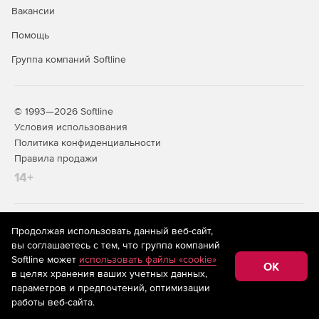
Вакансии
Помощь
Группа компаний Softline
© 1993—2026 Softline
Условия использования
Политика конфиденциальности
Правила продажи
14+
На информационном ресурсе store.softline.ru применяются
Продолжая использовать данный веб-сайт,
рекомендательные технологии
(информационные технологии
вы соглашаетесь с тем, что группа компаний
предоставления информации на основе сбора,
Softline может
использовать файлы «cookie»
систематизации и анализа сведений, относящихся к
OK
в целях хранения ваших учетных данных,
предпочтениям пользователей сети «Интернет»,
находящихся на территории Российской Федерации)
параметров и предпочтений, оптимизации
работы веб-сайта.