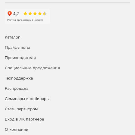
для потоковой записи и записи CD-дисков.
Скорость сканирования VST была значительно
улучшена с новым движком VST, что позволяет
загружать VST-плагины намного быстрее. Для
предотвращения возможных сбоев системы были
Каталог
сделаны исправления ошибок.
Прайс-листы
Новый осциллограф дает возможность
визуализировать периодические колебания звуковых
Производители
сигналов или наблюдать «Цепочки эффектов» в
Специальные предложения
реальном времени.
Техподдержка
Распродажа
Семинары и вебинары
Стать партнером
Вход в ЛК партнера
О компании