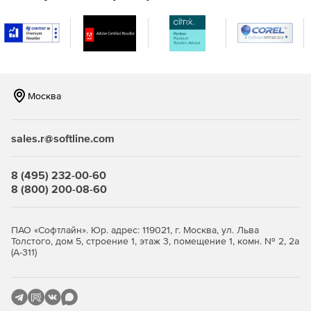
Новинки SOUND FORGE Professional 16:
Функция «Мгновенное действие» упрощает задачи и
делает процессы менее врмязатратными. Благодаря
четкому обзору окна действий под рукой находятся
все важные инструменты и функции.
Москва
Подходящие эффекты для всех типоо звуков: quickFX
имеет различные плагины, которые можно идеально
применить к своим звукам.
sales.r@softline.com
Возможность выполнять частые действия кликом
8 (495) 232-00-60
правой кнопки мыши из контекстного меню Windows
8 (800) 200-08-60
не открывая SOUND FORGE Audio Studio. Это
экономит ценное время и облегчает рабочий
процесс.
ПАО «Софтлайн». Юр. адрес: 119021, г. Москва, ул. Льва
Толстого, дом 5, строение 1, этаж 3, помещение 1, комн. № 2, 2а
Мастеринг аудиоматериала теперь стал еще более
(А-311)
профессиональным и простым благодаря iZotope
Ozone 9 Elements. Можно усовершенствовать свои
записи с помощью умных инструментов мастеринга
или использовать автоматический мастер-помощник