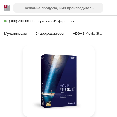
Softline
Поиск
Ме
8 (800) 200-08-60
Запрос цены
Инферит
Блог
Мультимедиа
Видеоредакторы
VEGAS Movie Studio 17 Suite