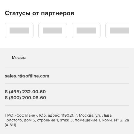
раскадровки.
Статусы от партнеров
В комплект входит MAGIX Music Maker – можно
создавать свои собственные саундтреки.
Точное отслеживание движения.
Рисование масок Безье и применение к ним
эффектов.
Москва
Встроенный плагин Slow Motion FX.
Стабилизация видео в одно касание.
sales.r@softline.com
Включает SOUND FORGE Audio Studio 14: полное
8 (495) 232-00-60
решение для редактирования аудио.
8 (800) 200-08-60
Плагин Lens Correction.
ПАО «Софтлайн». Юр. адрес: 119021, г. Москва, ул. Льва
Захват экрана с мониторов, веб-камер и
Толстого, дом 5, строение 1, этаж 3, помещение 1, комн. № 2, 2а
аудиоустройств.
(А-311)