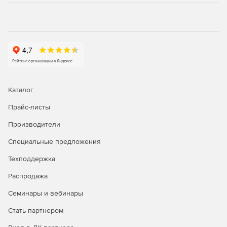
Поддержка 4K и распространенных видеоформатов.
Новое в версии 17:
Переход деформации потока.
Возможность преобразовывать один клип в другой и
Каталог
придавать своим видео фантастический вид. Переход
Warp Flow позволяет создавать действительно
Прайс-листы
уникальные последовательности.
Производители
Потрясающе плавное замедленное движение. Надо
Специальные предложения
просто применить эффект и выбрать скорость
замедленного воспроизведения от 1/2 до 1/8.
Техподдержка
Фильтр заполнения черной полосы.
Распродажа
Семинары и вебинары
Автоматически загружает свои фильмы на YouTube
или Vimeo и экспортирует файлы, которые работают
Стать партнером
на всех основных социальных платформах.