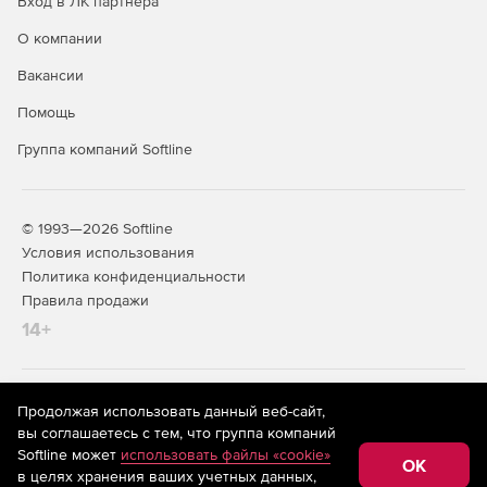
Вход в ЛК партнера
О компании
Вакансии
Помощь
Группа компаний Softline
© 1993—2026 Softline
Условия использования
Политика конфиденциальности
Правила продажи
14+
На информационном ресурсе store.softline.ru применяются
Продолжая использовать данный веб-сайт,
рекомендательные технологии
(информационные технологии
вы соглашаетесь с тем, что группа компаний
предоставления информации на основе сбора,
Softline может
использовать файлы «cookie»
систематизации и анализа сведений, относящихся к
OK
в целях хранения ваших учетных данных,
предпочтениям пользователей сети «Интернет»,