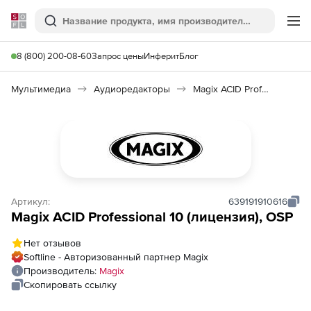
Softline
Поиск
Ме
8 (800) 200-08-60
Запрос цены
Инферит
Блог
Мультимедиа
Аудиоредакторы
Magix ACID Professional 10
Артикул:
639191910616
Magix ACID Professional 10 (лицензия), OSP
Нет отзывов
Softline - Авторизованный партнер Magix
Производитель:
Magix
Скопировать ссылку