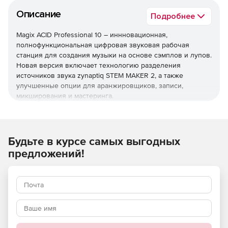
Описание
Подробнее
Magix ACID Professional 10 – иннновационная,
полнофункциональная цифровая звуковая рабочая
станция для создания музыки на основе сэмплов и лупов.
Новая версия включает технологию разделения
источников звука zynaptiq STEM MAKER 2, а также
улучшенные опции для аранжировщиков, записи,
микширования и мастеринга.
Основные новинки:
Обновленный MIDI Playable Chopper в ACID Pro 10
Будьте в курсе самых выгодных
позволяет воспроизводить сэмплы, лупы ACID или
предложений!
собственные записи с любой MIDI-клавиатуры.
Новый инструмент ACID Morph Pads позволяет
назначать звуковые дорожки и инструменты с
помощью интуитивно понятных элементов
управления.