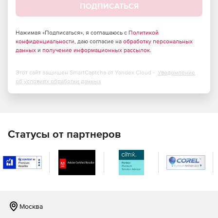
ACID Pro также предлагает простые рабочие
ПОДПИСАТЬСЯ
процессы, которе позволяют автоматически
сопоставляет циклы с темпом и тональностью
проекта. Это также позволяет «рисовать» петли прямо
Нажимая «Подписаться», я соглашаюсь с
Политикой
на временной шкале.
конфиденциальности
, даю согласие на
обработку персональных
данных
и
получение информационных рассылок
.
•Pick-Paint-Play позволяет рисовать звуковые петли на
многодорожечной временной шкале. Надо выбрать
Этот сайт защищен SmartCaptcha от Yandex Cloud -
Уведомление
правильный цикл или образец и поместить его на
об условиях обработки данных
график. Затем нарисовать новую петлю с выбранным
курсором в любом месте и нажать кнопку
«Воспроизвести».
Обширная библиотека лупов и сэмплов, которая
Статусы от партнеров
позволяет создавать ремиксы или сочинять сэмплы в
своем собственном стиле. Циклы всегда идеально
соответствуют темпу и тональности, поэтому их
можно адаптировать так, чтобы они подходили для
любой песни.
Москва