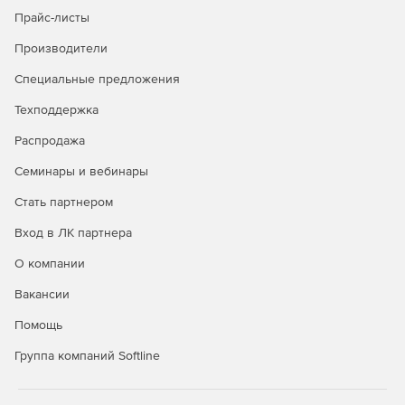
кГц и 8 бит), Bitcrusher МастерFX создает искажения –
Прайс-листы
от субтильных до агрессивных.
Производители
Искажение wizardFX
Специальные предложения
Звук аналоговых ламповых усилителей в цифровом
Техподдержка
мире: трубы не только разогреваются, но и звучат
именно так. Это обеспечивается гармоничной
Распродажа
клипировкой. Хорошо подходит для утяжеления
Семинары и вебинары
инструментов и вокала.
Стать партнером
Модуляция
Вход в ЛК партнера
Эффектные задержки, голосистый хор и лаконичный
О компании
эффект флэнджера. Все это интегрировано в
пространство, с реверберацией, для идеального
Вакансии
сочетания.
Помощь
Современная реверберация wizardFX
Группа компаний Softline
Всегда оставаться в движении, работать на полную
мощность – это возможно с помощью Modern Reverb