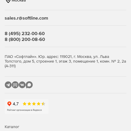
Москва
Пленочное звучание для достижения эффекта
аналогового нагрева или избыточной модуляции.
sales.r@softline.com
Bitcrusher позволяет получить аутентичное Lo-Fi-
звучание, а модуль искажения – эффект насыщения или
агрессивной смены звучания. Tape Machine, Искажение,
8 (495) 232-00-60
Компрессор и Gate имеют функцию автоматического
8 (800) 200-08-60
входного усиления. Это позволяет распознать, что
входной сигнал слишком слабый или слишком сильный, и
позволяет настроить уровень до оптимального одним
ПАО «Софтлайн». Юр. адрес: 119021, г. Москва, ул. Льва
щелчком мыши.
Толстого, дом 5, строение 1, этаж 3, помещение 1, комн. № 2, 2а
(А-311)
Tape Machine wizardFX
Плавные колебания высоты тона придают трекам
ностальгический шарм. Кроме того, насыщенность
гарантирует более громкий сигнал и, таким образом,
дает им необходимый драйв.
Bitcrusher wizardFX
Сокращая полосу пропускания аудиоматериала за
Каталог
счет более низких сэмплов и битрейтов (например, 22