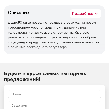
Описание
Подробнее
wizardFX suite
позволяет создавать ремиксы на новом
качественном уровне. Модуляция, динамика или
колорирование, звуковые эксперименты, быстрые
ремиксы или последний штрих – надо просто выбрать
подходящую предустановку и управлять интенсивностью
с помощью всего одного регулятора.
Динамика
С одной стороны, дикие взлеты и падения танцевального
ритма, а с другой стороны – уровни динамично
Будьте в курсе самых выгодных
сглаживаются. Dynamics wizardFX – это Инь и Янь,
предложений!
используемые в качестве импульсивных качелей или как
эквалайзер громкости, в зависимости от желаемого
звучания. Полный спектр индивидуальных настроек
доступен в программном комплекте coreFX Suite.
VolumeFormer wizardFX. Когда звук ритмично