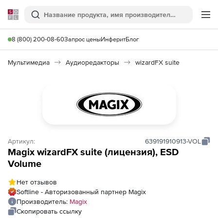
Softline
Поиск
Ме
8 (800) 200-08-60
Запрос цены
Инферит
Блог
Мультимедиа
Аудиоредакторы
wizardFX suite
Артикул:
639191910913-VOL
Magix wizardFX suite (лицензия), ESD
Volume
Нет отзывов
Softline - Авторизованный партнер Magix
Производитель:
Magix
Скопировать ссылку