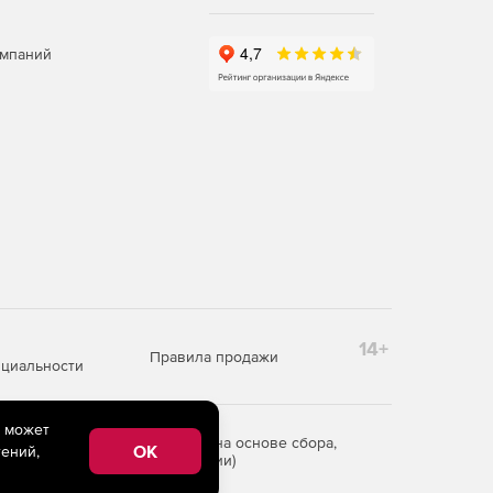
омпаний
14+
Правила продажи
циальности
e может
редоставления информации на основе сбора,
OK
ений,
рритории Российской Федерации)