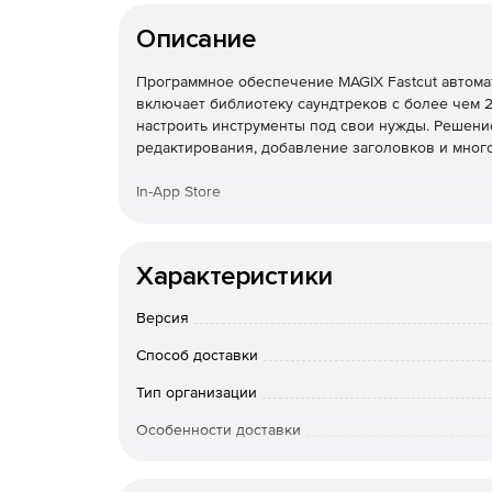
Описание
Программное обеспечение MAGIX Fastcut автома
включает библиотеку саундтреков с более чем 
настроить инструменты под свои нужды. Решени
редактирования, добавление заголовков и много
In-App Store
Отдельные функции для редактирования видео те
расширить именно те функции, которые действит
Характеристики
MPEG2-Import из полной версии Fastcut Plus.
Улучшен рабочий процесс
Версия
Оптимизированный рабочий процесс в Fastcut п
Способ доставки
упорядочить медиа по фотографиям и видео. Кр
может быть выделено и отменено одновременно.
Тип организации
еще быстрее.
Особенности доставки
Функция наведения мыши
Артикул