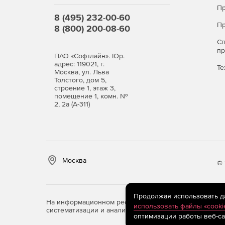
Пр
8 (495) 232-00-60
Пр
8 (800) 200-08-60
С
п
ПАО «Софтлайн». Юр.
адрес: 119021, г.
Те
Москва, ул. Льва
Толстого, дом 5,
строение 1, этаж 3,
помещение 1, комн. №
2, 2а (А-311)
Москва
© 
Продолжая использовать дан
На информационном ресурсе store.softline.ru примен
использовать файлы «cooki
систематизации и анализа сведений, относящихся к 
оптимизации работы веб-са