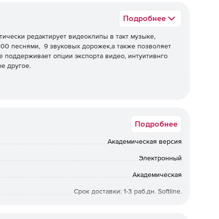
Подробнее
тически редактирует видеоклипы в такт музыке,
200 песнями, 9 звуковых дорожек,а также позволяет
е поддерживает опции экспорта видео, интуитивнго
е другое.
перь доступны в In-App Store. Таким образом, можно
ельно нужны. Доступны функции Set Highlights, HEVC и
Подробнее
Академическая версия
омогает работать еще эффективнее. Теперь можно
Электронный
оме того, все содержимое библиотеки мультимедиа
 Это делает редактирование видео с помощью Fastcut
Академическая
Срок доставки: 1-3 раб.дн. Softline.
ANR007234EDU