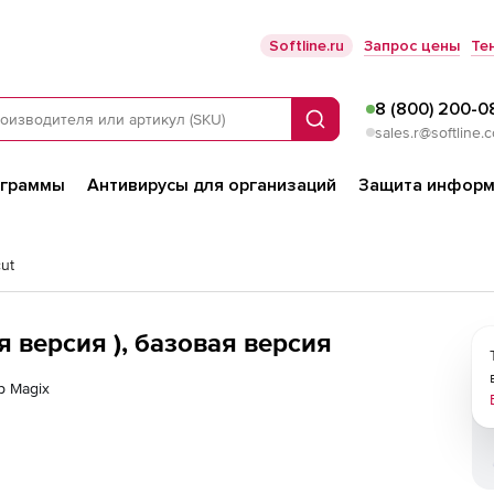
Softline.ru
Запрос цены
Те
8 (800) 200-0
Поиск
sales.r@softline.
ограммы
Антивирусы для организаций
Защита информ
ut
 версия ), базовая версия
р Magix