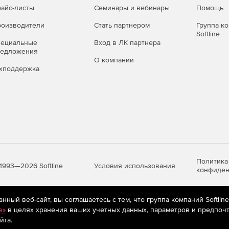
айс-листы
Семинары и вебинары
Помощь
оизводители
Стать партнером
Группа к
Softline
пециальные
Вход в ЛК партнера
редложения
О компании
хподдержка
Политика
Условия использования
1993—2026 Softline
конфиден
ный веб-сайт, вы соглашаетесь с тем, что группа компаний Softlin
яются
рекомендательные технологии
(информационные технологии п
e»
в целях хранения ваших учетных данных, параметров и предпочт
предпочтениям пользователей сети «Интернет», находящихся на те
йта.