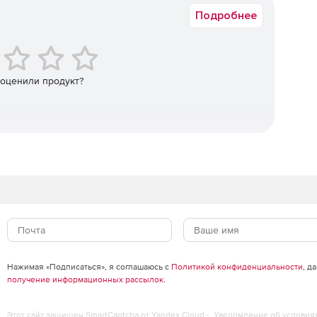
 перед его импортом. Благодаря практичной функции
Подробнее
арительного просмотра.
 оценили продукт?
Нажимая «Подписаться», я соглашаюсь с
Политикой конфиденциальности
, д
получение информационных рассылок
.
Этот сайт защищен SmartCaptcha от Yandex Cloud -
Уведомление об условия