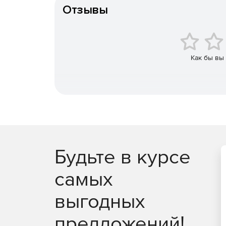
Предварительный просмотр отснятого материала
Отзывы
наведения мыши можно видеть миниатюру предв
Как бы вы
Будьте в курсе
самых
выгодных
предложений!