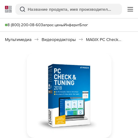
Softline
Поиск
Ме
8 (800) 200-08-60
Запрос цены
Инферит
Блог
Мультимедиа
Видеоредакторы
MAGIX PC Check & Tuning