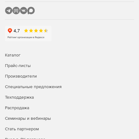
важных процессов.
Защита в реальном времени
С автопилотом, работающим в фоновом режиме, ошибки
могут быть обнаружены и устранены в режиме реального
времени. PC Check & Tuning автоматически ищет
обновления для каждого программного обеспечения на
компьютере, удаляет временные файлы, файлы cookie и
Каталог
историю браузера, сканирует компьютер на наличие
удаленных файлов, которые можно восстановить, и
Прайс-листы
удаляет их навсегда, находит ненужное и даже
вредоносное программное обеспечение.
Производители
Специальные предложения
Техподдержка
Распродажа
Семинары и вебинары
Стать партнером