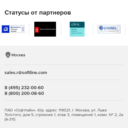
позволяет быстро и легко избавиться от любых
ненужных данных.
Статусы от партнеров
Проверка производительности
PC Check & Tuning помогает узнать все о возможностях
производительности и слабых сторонах системы.
Москва
Оптимизация служб Windows
Можно легко ускорить процедуру запуска, отключив
sales.r@softline.com
ненужные службы. PC Check & Tuning поможет их
идентифицировать.
8 (495) 232-00-60
Высокоскоростной режим
8 (800) 200-08-60
В высокоскоростном режиме проверка и настройка ПК
определяет, какие программы нуждаются в наибольшей
ПАО «Софтлайн». Юр. адрес: 119021, г. Москва, ул. Льва
мощности. Например, можно ускорить работу своего
Толстого, дом 5, строение 1, этаж 3, помещение 1, комн. № 2, 2а
мультимедийного программного обеспечения,
(А-311)
одновременно снижая производительность для менее