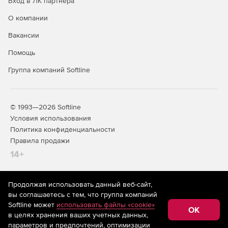
Вход в ЛК партнера
О компании
Вакансии
Помощь
Группа компаний Softline
© 1993—2026 Softline
Условия использования
Политика конфиденциальности
Правила продажи
14+
Продолжая использовать данный веб-сайт,
На информационном ресурсе store.softline.ru применяются
вы соглашаетесь с тем, что группа компаний
рекомендательные технологии
(информационные технологии
Softline может
использовать файлы «cookie»
предоставления информации на основе сбора,
OK
в целях хранения ваших учетных данных,
систематизации и анализа сведений, относящихся к
предпочтениям пользователей сети «Интернет»,
параметров и предпочтений, оптимизации