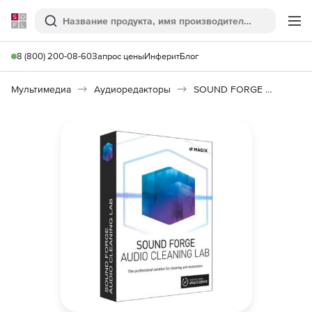
Softline
Поиск
Ме
8 (800) 200-08-60
Запрос цены
Инферит
Блог
Мультимедиа
Аудиоредакторы
SOUND FORGE Audio Cleaning Lab