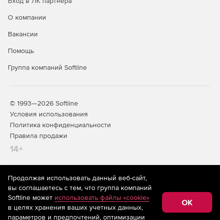
Вход в ЛК партнера
для предельно точной обработки звука.
О компании
Более 360 вариантов предварительных настроек.
Вакансии
Мощные подключаемые модули – помимо прочего,
Помощь
iZotope.
Группа компаний Softline
© 1993—2026 Softline
Условия использования
Политика конфиденциальности
Правила продажи
14+
Продолжая использовать данный веб-сайт,
На информационном ресурсе store.softline.ru применяются
вы соглашаетесь с тем, что группа компаний
рекомендательные технологии
(информационные технологии
Softline может
использовать файлы «cookie»
предоставления информации на основе сбора,
OK
в целях хранения ваших учетных данных,
систематизации и анализа сведений, относящихся к
предпочтениям пользователей сети «Интернет»,
параметров и предпочтений, оптимизации