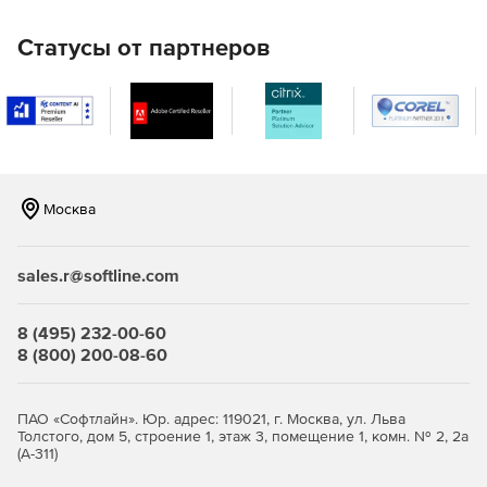
просматривать частотное распределение звука. Это
позволяет обнаруживать и устранять шумы на
Статусы от партнеров
визуальном уровне.
Автоматическая очистка. Функция очистки звука
автоматически анализирует материал и дает
рекомендации по оптимизации. Возможна любая
дополнительная настройка вручную.
Москва
Удобное управление
sales.r@softline.com
Помощники. Возможность автоматически получать
доступ к функциям улучшения качества звука и
очистки.
8 (495) 232-00-60
8 (800) 200-08-60
Удобные предварительные настройки. Имея в запасе
более 360 вариантов предустановок, можно работать
значительно эффективнее.
ПАО «Софтлайн». Юр. адрес: 119021, г. Москва, ул. Льва
Толстого, дом 5, строение 1, этаж 3, помещение 1, комн. № 2, 2а
Информация. Инфобокс содержит инструкции, советы
(А-311)
и другую информацию для всех частей программы.