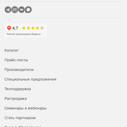
Таким образом работа с программой не будет
вызывать никаких трудностей.
Функция поиска. Поиск нужных шаблонов,
справочных текстов и эффектов на основании
ключевых слова.
Основные особенности:
Каталог
Прайс-листы
Эффективная 64-битная технология.
Производители
Разъем VST3 для подключения внешних модулей.
Специальные предложения
8 специализированных дорожек позволяют
полноценно работать со звуком.
Техподдержка
Распродажа
Спектральное отображение: распознавание и
устранение помех.
Семинары и вебинары
Аудио и видео конвертер с поддержкой всех
Стать партнером
основных форматов. Профессиональные инструменты