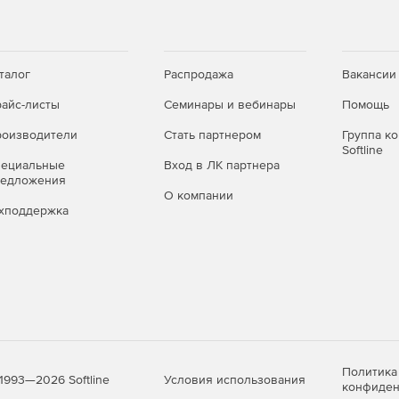
талог
Распродажа
Вакансии
айс-листы
Семинары и вебинары
Помощь
оизводители
Стать партнером
Группа к
Softline
пециальные
Вход в ЛК партнера
редложения
О компании
хподдержка
Политика
Условия использования
1993—2026 Softline
конфиден