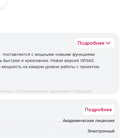
Подробнее
16 поставляется с мощными новыми функциями
ть быстрее и креативнее. Новая версия VEGAS
и мощность на каждом уровне работы с проектом.
етании с отслеживанием движения с твердым
ущиеся объекты в любой сцене. Можно легко отследить
менить цветопередачу и другие творческие
Подробнее
ния, разработанное командой VEGAS специально для
слеживания.
Академическая лицензия
Электронный