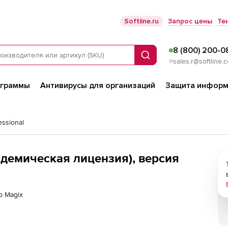
Softline.ru
Запрос цены
Те
8 (800) 200-0
Поиск
sales.r@softline.
ограммы
Антивирусы для организаций
Защита информ
ssional
адемическая лицензия), версия
р Magix