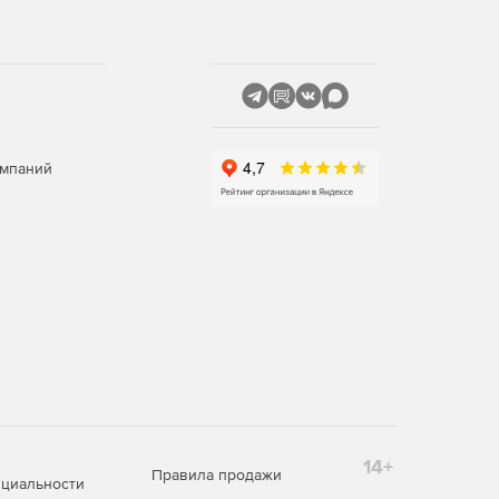
омпаний
14+
Правила продажи
циальности