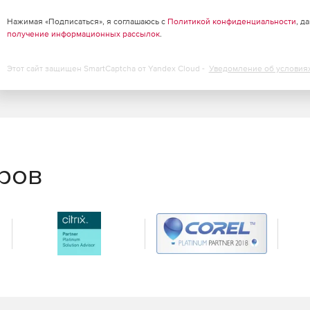
Нажимая «Подписаться», я соглашаюсь с
Политикой конфиденциальности
, д
получение информационных рассылок
.
Этот сайт защищен SmartCaptcha от Yandex Cloud -
Уведомление об условия
еров