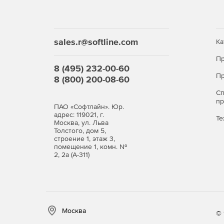
sales.r@softline.com
Ка
Пр
8 (495) 232-00-60
Пр
8 (800) 200-08-60
С
п
ПАО «Софтлайн». Юр.
адрес: 119021, г.
Те
Москва, ул. Льва
Толстого, дом 5,
строение 1, этаж 3,
помещение 1, комн. №
2, 2а (А-311)
Москва
© 