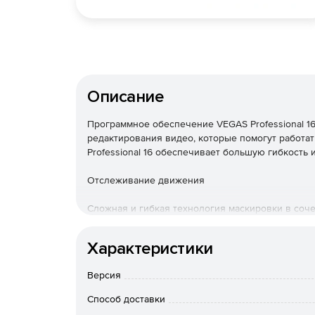
Описание
Программное обеспечение VEGAS Professional 
редактирования видео, которые помогут работа
Professional 16 обеспечивает большую гибкость 
Отслеживание движения
Сложная и гибкая технология маскировки в соч
покрытием дает возможность изолировать движ
их движение и «приколоть» текст к ним или при
Характеристики
эффекты. Интегрированное отслеживание движе
VEGAS Pro, обеспечивает точные результаты от
Версия
Стабилизация видео
Способ доставки