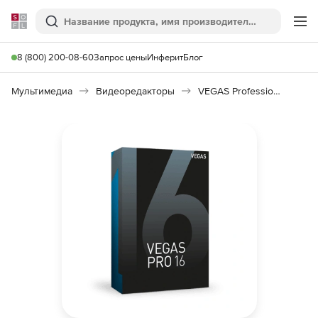
Softline
Поиск
Ме
8 (800) 200-08-60
Запрос цены
Инферит
Блог
Мультимедиа
Видеоредакторы
VEGAS Professional