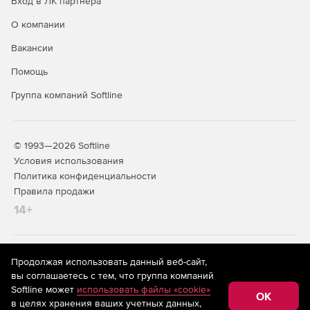
Вход в ЛК партнера
О компании
Вакансии
Помощь
Группа компаний Softline
© 1993—2026 Softline
Условия использования
Политика конфиденциальности
Правила продажи
14+
На информационном ресурсе store.softline.ru применяются
Продолжая использовать данный веб-сайт,
рекомендательные технологии
(информационные технологии
вы соглашаетесь с тем, что группа компаний
предоставления информации на основе сбора,
Softline может
использовать файлы «cookie»
систематизации и анализа сведений, относящихся к
OK
в целях хранения ваших учетных данных,
предпочтениям пользователей сети «Интернет»,