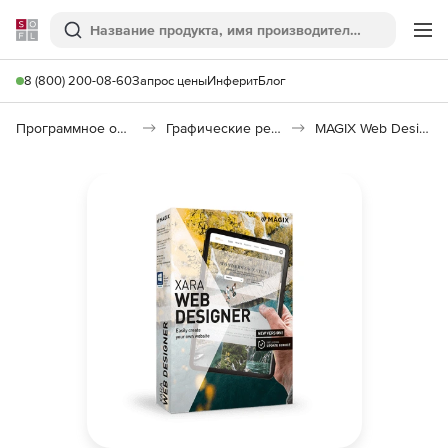
Softline
Поиск
Ме
8 (800) 200-08-60
Запрос цены
Инферит
Блог
Программное обеспечение для графики и дизайна
Графические редакторы
MAGIX Web Designer