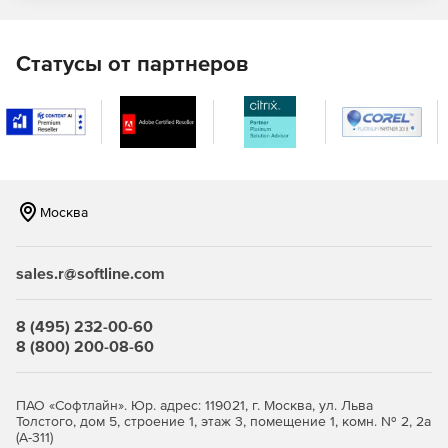
900000 фотографий, которые можно использовать
бесплатно.
Статусы от партнеров
Графика и иллюстрации
Каталог контента содержит более 180000 элементов,
разбитых по темам – это позволит подобрать идеальный
вариант для конкретного случая.
Многоуровневая прокрутка
Москва
Многоуровневая прокрутка делает веб-страницы более
динамичными и глубокими. Элементы на различных
sales.r@softline.com
уровнях при этом могут перемещаться с разной
скоростью с использованием анимации.
8 (495) 232-00-60
Скрываемые объекты
8 (800) 200-08-60
Благодаря эффекту сокрытия объектов можно сделать
так, чтобы на странице нужные элементы отображались
ПАО «Софтлайн». Юр. адрес: 119021, г. Москва, ул. Льва
только тогда, когда отображается соответствующая
Толстого, дом 5, строение 1, этаж 3, помещение 1, комн. № 2, 2а
область в браузере.
(А-311)