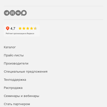
Опции закрепления
Закрепленные объекты невозможно будет прокрутить на
другое место, они будет неподвижны при любых
действия.
Панорамные фоторегуляторы
Теперь для слайдшоу можно использовать всю ширину
Каталог
монитора, что позволит добиться эффекта
непосредственного присутствия. Можно добавлять
Прайс-листы
практические любые регуляторы и дополнительные
Производители
элементы, например, кнопку Call-to-Action, или
собственные текстовые заголовки.
Специальные предложения
Новое в версии Xara Web Designer 17:
Техподдержка
Распродажа
Более точный импорт файлов до 20%.
Семинары и вебинары
Встраивание пользовательских объектов.
Стать партнером