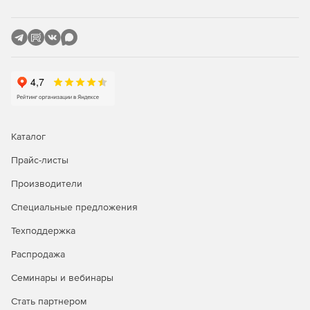
Опции закрепления
Закрепленные объекты невозможно будет прокрутить на
другое место, они будет неподвижны при любых
действия.
Панорамные фоторегуляторы
Теперь для слайдшоу можно использовать всю ширину
Каталог
монитора, что позволит добиться эффекта
непосредственного присутствия. Можно добавлять
Прайс-листы
практические любые регуляторы и дополнительные
Производители
элементы, например, кнопку Call-to-Action, или
собственные текстовые заголовки.
Специальные предложения
Новое в версии Xara Web Designer 17:
Техподдержка
Распродажа
Более точный импорт файлов до 20%.
Семинары и вебинары
Встраивание пользовательских объектов.
Стать партнером