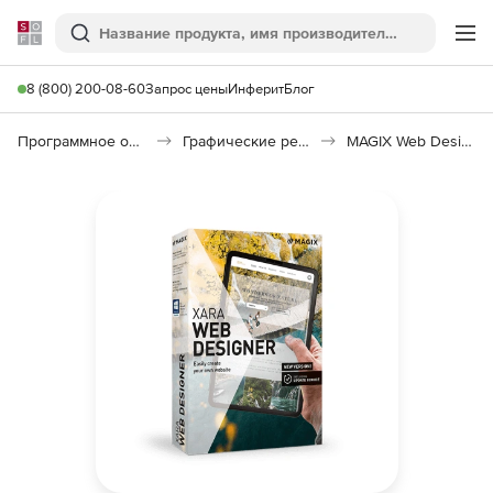
Softline
Поиск
Ме
8 (800) 200-08-60
Запрос цены
Инферит
Блог
Программное обеспечение для графики и дизайна
Графические редакторы
MAGIX Web Designer