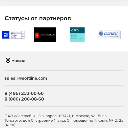
900000 фотографий, которые можно использовать
бесплатно.
Статусы от партнеров
Графика и иллюстрации
Каталог контента содержит более 180000 элементов,
разбитых по темам – это позволит подобрать идеальный
вариант для конкретного случая.
Многоуровневая прокрутка
Москва
Многоуровневая прокрутка делает веб-страницы более
динамичными и глубокими. Элементы на различных
sales.r@softline.com
уровнях при этом могут перемещаться с разной
скоростью с использованием анимации.
8 (495) 232-00-60
Скрываемые объекты
8 (800) 200-08-60
Благодаря эффекту сокрытия объектов можно сделать
так, чтобы на странице нужные элементы отображались
ПАО «Софтлайн». Юр. адрес: 119021, г. Москва, ул. Льва
только тогда, когда отображается соответствующая
Толстого, дом 5, строение 1, этаж 3, помещение 1, комн. № 2, 2а
область в браузере.
(А-311)