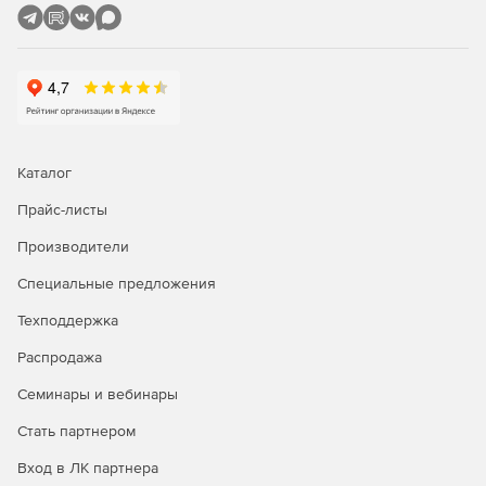
класса.
Виньетирование Безье.
Полный цикл 360° редактирования.
VEGAS Movie Studio Suite
Каталог
(дополнительно к VEGAS Movie Studio Platinum)
Прайс-листы
Эксклюзивные видеоэффекты и переходы NewBlueFX:
Производители
Titler Pro Express
Специальные предложения
Elements 3 Chroma Key Pro
Техподдержка
Распродажа
Stylizers 5 Cartoonr Plus
Семинары и вебинары
Набор "киношных" шаблонов
Стать партнером
Набор шаблонов Fluid
Вход в ЛК партнера