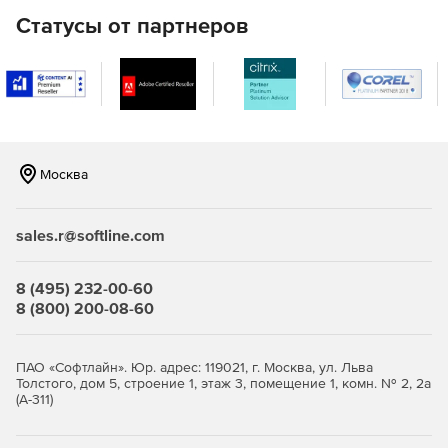
автоматически отображаются в основном модуле, что
Статусы от партнеров
позволяет полноценно экспериментировать с новыми
идеями.
VEGAS Movie Studio
Продвинутые настраиваемые рабочие алгоритмы.
Помощник при работе над видео.
Москва
Уникальное в своём роде интерактивное
редактирование.
sales.r@softline.com
Доведение медиа-проектов до идеала.
8 (495) 232-00-60
8 (800) 200-08-60
VEGAS Movie Studio Platinum
(дополнительно к VEGAS Movie Studio Basic)
ПАО «Софтлайн». Юр. адрес: 119021, г. Москва, ул. Льва
Толстого, дом 5, строение 1, этаж 3, помещение 1, комн. № 2, 2а
Предельное точное отслеживание.
(А-311)
Стабилизация картинки одним щелчком мирового