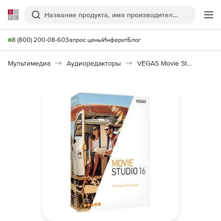
Softline
Поиск
Ме
8 (800) 200-08-60
Запрос цены
Инферит
Блог
Мультимедиа
Аудиоредакторы
VEGAS Movie Studio 16