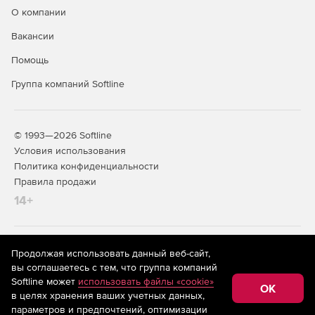
Essentials 5 Volume 3
О компании
Вакансии
Помощь
Группа компаний Softline
© 1993—2026 Softline
Условия использования
Политика конфиденциальности
Правила продажи
14+
На информационном ресурсе store.softline.ru применяются
Продолжая использовать данный веб-сайт,
рекомендательные технологии
(информационные технологии
вы соглашаетесь с тем, что группа компаний
предоставления информации на основе сбора,
Softline может
использовать файлы «cookie»
систематизации и анализа сведений, относящихся к
OK
в целях хранения ваших учетных данных,
предпочтениям пользователей сети «Интернет»,
находящихся на территории Российской Федерации)
параметров и предпочтений, оптимизации