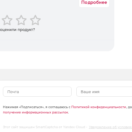
Подробнее
о создавать технически совершенные мастеры для CD
инструментам обработки сигналов и
лгоритмах DSP. Также можно восстановить записи и
 оценили продукт?
в использовании и настраивается в четырех оттенках.
и закрепления делают рабочий процесс еще более
е стабильности и скорости при использовании
r V2 со стандартной отраслевой визуальной обратной
диосигналов.
Нажимая «Подписаться», я соглашаюсь с
Политикой конфиденциальности
, д
получение информационных рассылок
.
Этот сайт защищен SmartCaptcha от Yandex Cloud -
Уведомление об условия