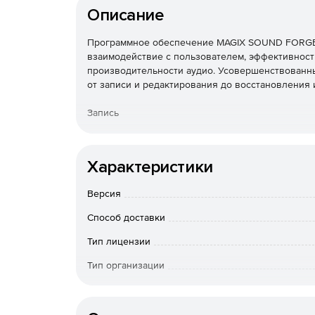
Описание
Программное обеспечение MAGIX SOUND FORGE P
взаимодействие с пользователем, эффективность
производительности аудио. Усовершенствованны
от записи и редактирования до восстановления 
Запись
Запись первичного звука одновременно на 32 кан
SOUND FORGE Pro 13 – это полностью портативн
Характеристики
классических концертов, концертных выступлен
Версия
Редактирование аудио
Способ доставки
SOUND FORGE Pro 13 обеспечивает профессиона
высоком уровне. От звукового сопровождения в
Тип лицензии
редактирование аудио с точностью до сэмпла, 
Тип организации
SOUND FORGE Pro идеальным приложением для
Особенности доставки
Мастеринг