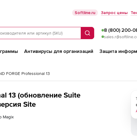
Softline.ru
Запрос цены
Те
8 (800) 200-0
Поиск
sales.r@softline.
ограммы
Антивирусы для организаций
Защита информ
D FORGE Professional 13
al 13 (обновление Suite
ерсия Site
р Magix