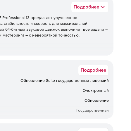
Подробнее
rofessional 13 предлагает улучшенное
, стабильность и скорость для максимальной
й 64-битный звуковой движок выполняет все задачи –
и мастеринга – с невероятной точностью.
алах с частотой дискретизации до 64 бит / 384 кГц.
ая студия звукозаписи для многоканальной записи
Подробнее
ий и других сложных проектов.
Обновление Suite государственных лицензий
Электронный
льную обработку и оформление звука на самом
идео до финального микса объемного звука,
Обновление
многочисленные процессоры эффектов – все это делают
Государственная
 звукорежиссеров.
Срок доставки: 1-3 раб.дн. Softline.