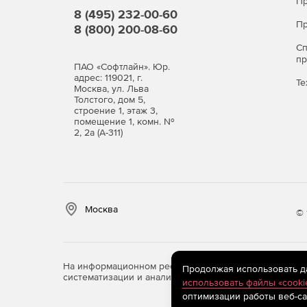
Пр
8 (495) 232-00-60
Пр
8 (800) 200-08-60
С
п
ПАО «Софтлайн». Юр.
адрес: 119021, г.
Те
Москва, ул. Льва
Толстого, дом 5,
строение 1, этаж 3,
помещение 1, комн. №
2, 2а (А-311)
Москва
© 
На информационном ресурсе store.softline.ru примен
Продолжая использовать дан
систематизации и анализа сведений, относящихся к 
использовать файлы «cooki
оптимизации работы веб-са