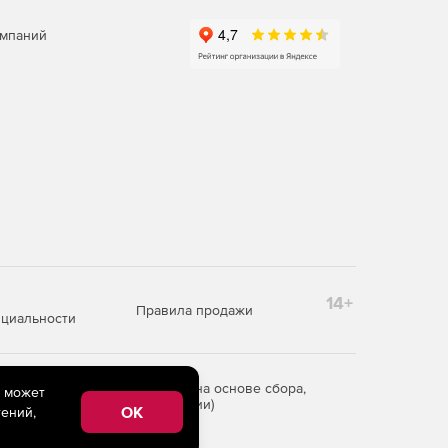
омпаний
14+
Правила продажи
циальности
редоставления информации на основе сбора,
e может
рритории Российской Федерации)
OK
ений,