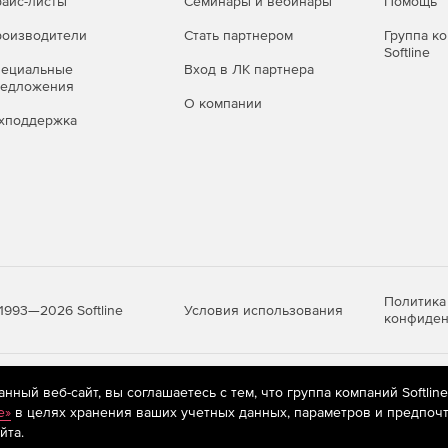
айс-листы
Семинары и вебинары
Помощь
оизводители
Стать партнером
Группа к
Softline
пециальные
Вход в ЛК партнера
редложения
О компании
хподдержка
Политика
Условия использования
1993—2026 Softline
конфиден
яются
рекомендательные технологии
(информационные технологии п
ный веб-сайт, вы соглашаетесь с тем, что группа компаний Softlin
предпочтениям пользователей сети «Интернет», находящихся на те
e»
в целях хранения ваших учетных данных, параметров и предпочт
йта.