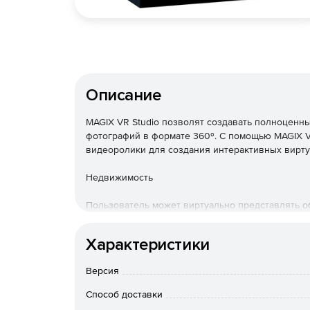
Описание
MAGIX VR Studio позволят создавать полноценн
фотографий в формате 360º. С помощью MAGIX V
видеоролики для создания интерактивных вирту
Недвижимость
Пользователь может виртуально представлять о
могли оценить внешний вид и интерьер в любое 
чтобы покупатели располагали всей необходимо
Характеристики
комнатой.
Версия
Туризм
Способ доставки
Благодаря виртуальной реальности люди заранее