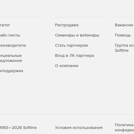
росматривать в любом месте и в любое время на
 веб-обозревателях. Для получения оптимального
талог
Распродажа
Вакансии
гарнитурой.
айс-листы
Семинары и вебинары
Помощь
оизводители
Стать партнером
Группа к
Softline
 теперь загружаются почти в 10 раз быстрее, чем
пециальные
Вход в ЛК партнера
 любой платформе.
редложения
О компании
хподдержка
оды благодаря использованию элементов видео, текста,
уры с более полным погружением, чем раньше.
 комнату и переходить из одного места в другое с
.
Политика
Условия использования
1993—2026 Softline
конфиден