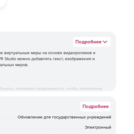
Подробнее
ые виртуальные миры на основе видеороликов и
R Studio можно добавлять текст, изображения и
альных миров.
бъекты, например недвижимость, чтобы покупатели
время. Можно добавить фото, видео, текст и аудио,
й информацией для представления объекта, комната за
Подробнее
Обновление для государственных учреждений
Электронный
 смогут «посетить» место назначения. MAGIX VR Studio