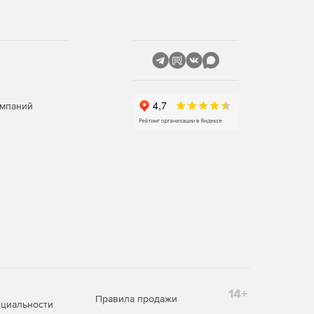
омпаний
14+
Правила продажи
циальности