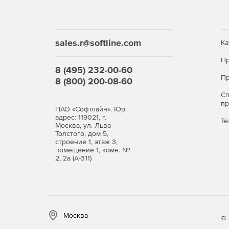
Виртуальные возможности
Виртуальные туры легко публиковать и можно п
компьютерах, мобильных устройствах и в любых
sales.r@softline.com
Ка
результата лучше воспользоваться виртуальной 
Пр
Загрузка веб-проектов в 10 раз быстрее
8 (495) 232-00-60
Пр
8 (800) 200-08-60
За счет новых функций оптимизации веб-проекты
С
раньше – с профессиональным оформлением на
п
ПАО «Софтлайн». Юр.
адрес: 119021, г.
Улучшенные возможности сопровождения
Те
Москва, ул. Льва
Толстого, дом 5,
Теперь у пользователя больше творческой своб
строение 1, этаж 3,
изображений и звука. Это позволит создавать т
помещение 1, комн. №
2, 2а (А-311)
Еще больше удобства для клиентов
Клиенты могут легко перемещаться из комнаты в
помощью значков комнат или быстрой навигации
Москва
© 