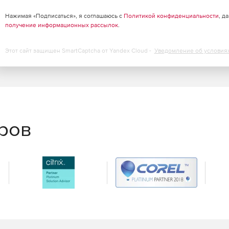
Нажимая «Подписаться», я соглашаюсь с
Политикой конфиденциальности
, д
получение информационных рассылок
.
ция за счет виртуальных функциональных
Этот сайт защищен SmartCaptcha от Yandex Cloud -
Уведомление об условия
еров
360º, а также использовать для своих виртуальных
ки, затем импортировать свой материал в формате 360°
гружения.
60°. Можно добавить текст, изображения, музыку или
терактивными. За счет встроенной стабилизации
нальными.