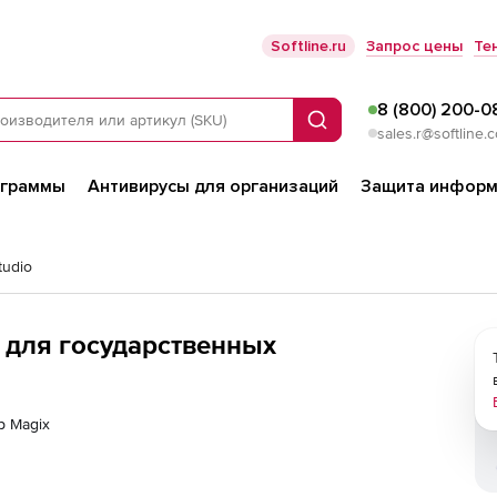
Softline.ru
Запрос цены
Те
8 (800) 200-0
Поиск
sales.r@softline.
ограммы
Антивирусы для организаций
Защита информ
tudio
 для государственных
р Magix