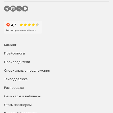
MIDI-редактор и виртуальная клавиатура позволяют
создавать собственные захватывающие ритмы при
помощи одной только мышки.
Каталог
Прайс-листы
Производители
Специальные предложения
Техподдержка
Распродажа
Семинары и вебинары
Стать партнером