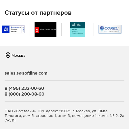
в стилях рок, поп, хип-хоп, 80-десятые, техно, чил-аут и
хаус позволят быть на высоте.
Статусы от партнеров
Невероятный звуковые эффекты
Современный интерфейс в сочетании с новаторским
подходом к дизайну: все эффекты для дорожек и
объектов были полностью переработаны.
Москва
Виртуальная драм-машина
В комплект входит достойный выбор заготовок для
sales.r@softline.com
создания мощного бита, живых техно-мелодий и EDM-
песен.
8 (495) 232-00-60
Тюниниг для голоса
8 (800) 200-08-60
Vocal Tune 2 – это новый инструмент, позволяющий
быстро и просто доработать высоту тона при записях
ПАО «Софтлайн». Юр. адрес: 119021, г. Москва, ул. Льва
вокала и отдельных фрагментах.
Толстого, дом 5, строение 1, этаж 3, помещение 1, комн. № 2, 2а
(А-311)
MIDI-редактор