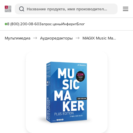
Softline
Поиск
Ме
8 (800) 200-08-60
Запрос цены
Инферит
Блог
Мультимедиа
Аудиоредакторы
MAGIX Music Maker