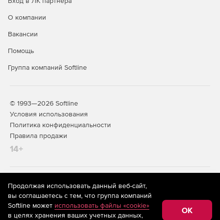
Вход в ЛК партнера
О компании
Вакансии
Помощь
Группа компаний Softline
© 1993—2026 Softline
Условия использования
Политика конфиденциальности
Правила продажи
14+
На информационном ресурсе store.softline.ru применяются
Продолжая использовать данный веб-сайт,
рекомендательные технологии
(информационные технологии
вы соглашаетесь с тем, что группа компаний
предоставления информации на основе сбора,
Softline может
использовать файлы «cookie»
систематизации и анализа сведений, относящихся к
OK
в целях хранения ваших учетных данных,
предпочтениям пользователей сети «Интернет»,