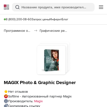
Softline
Поиск
Ме
8 (800) 200-08-60
Запрос цены
Инферит
Блог
Программное обеспечение для графики и дизайна
Графические редакторы
MAGIX Photo & Graphic Designer
Нет отзывов
Softline - Авторизованный партнер Magix
Производитель:
Magix
Скопировать ссылку