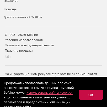
Вакансии
Помощь
Группа компаний Softline
© 1993—2026 Softline
Условия использования
Политика конфиденциальности
Правила продажи
14+
На информационном ресурсе store.softline.ru применяются
рекомендательные технологии
(информационные технологии
предоставления информации на основе сбора,
Продолжая использовать данный веб-сайт,
систематизации и анализа сведений, относящихся к
вы соглашаетесь с тем, что группа компаний
предпочтениям пользователей сети «Интернет»,
Softline может
использовать файлы «cookie»
находящихся на территории Российской Федерации)
OK
в целях хранения ваших учетных данных,
параметров и предпочтений, оптимизации
Запросить цену
работы веб-сайта.