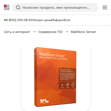
Softline
Поиск
Ме
8 (800) 200-08-60
Запрос цены
Инферит
Блог
Сеть и интернет
Серверное ПО
MailStore Server